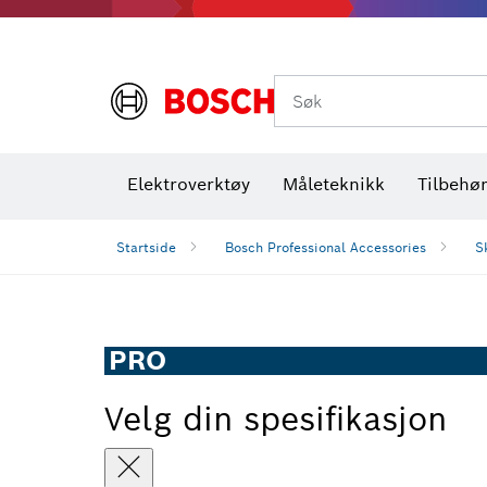
Termiske kameraer og detektorer
Søk
Elektroverktøy
Måleteknikk
Tilbehø
Startside
Bosch Professional Accessories
S
PRO
Velg din spesifikasjon