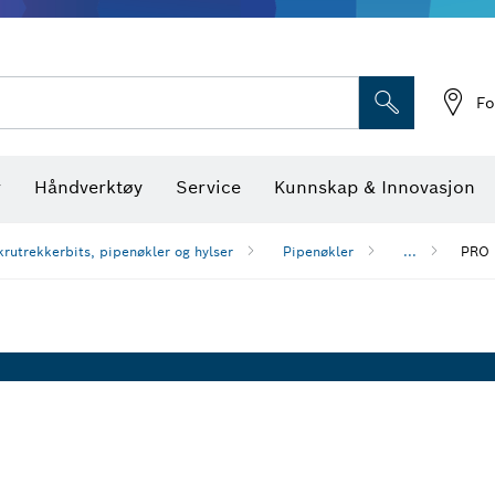
Optiske nivellerings
Fo
r
Håndverktøy
Service
Kunnskap & Innovasjon
krutrekkerbits, pipenøkler og hylser
Pipenøkler
...
PRO 