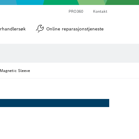
PRO360
Kontakt
verktøy
Vinkel- og helningsmålere
rhandlersøk
Online reparasjonstjeneste
Magnetic Sleeve