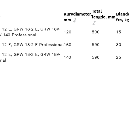
Total
Kurvdiameter,
Bland
lengde, mm
mm
fra, kg
12 E, GRW 18-2 E, GRW 18V-
120
590
15
 140 Professional
12 E, GRW 18-2 E Professional
160
590
30
12 E, GRW 18-2 E, GRW 18V-
140
590
25
nal