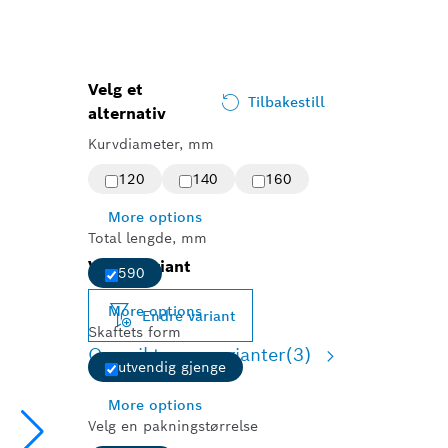
Velg et
Tilbakestill
alternativ
Kurvdiameter, mm
120
140
160
More options
Total lengde, mm
Valgt variant
590
More options
Endre variant
Skaftets form
Oversikt over varianter
(3)
utvendig gjenge
More options
Velg en pakningstørrelse