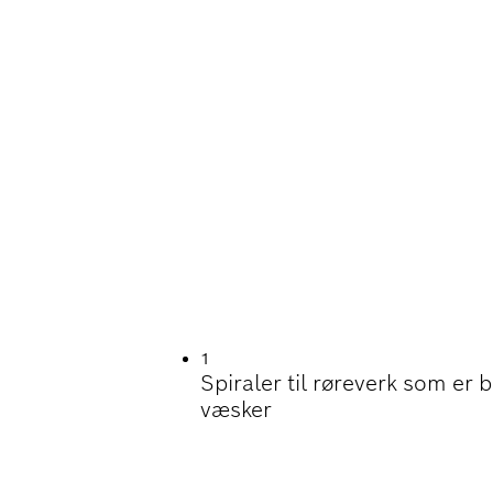
ØY SLITESTYRKE 
E OG TETTE MATER
1
Spiraler til røreverk som er 
væsker