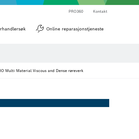
PRO360
Kontakt
verktøy
Vinkel- og helningsmålere
rhandlersøk
Online reparasjonstjeneste
O Multi Material Viscous and Dense røreverk