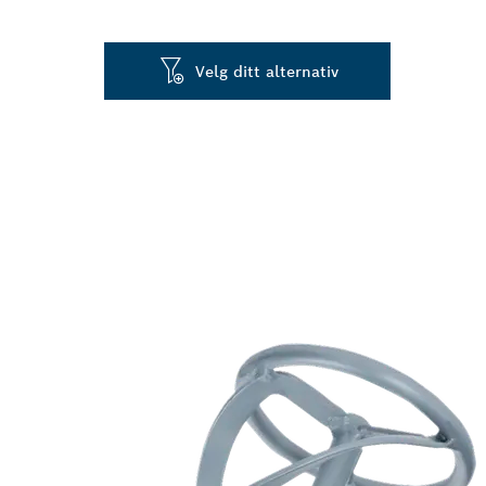
Velg ditt alternativ
RØRING MED H
TYKTFLYTEND