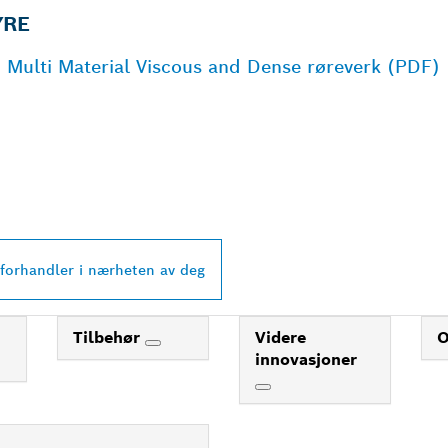
YRE
 Multi Material Viscous and Dense røreverk (PDF)
PROFESSIONAL-
 I NÆRHETEN AV 
 forhandler i nærheten av deg
Tilbehør
Videre
innovasjoner