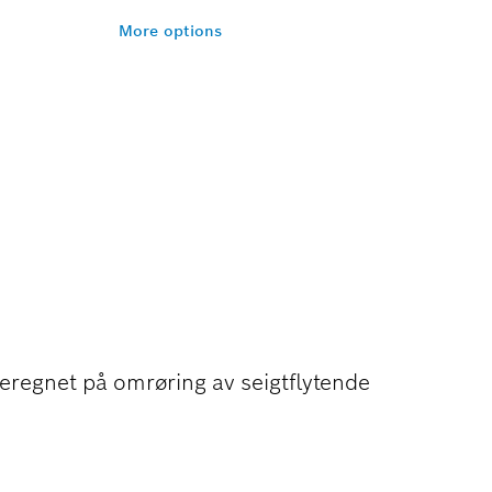
More options
AV
IALER
beregnet på omrøring av seigtflytende