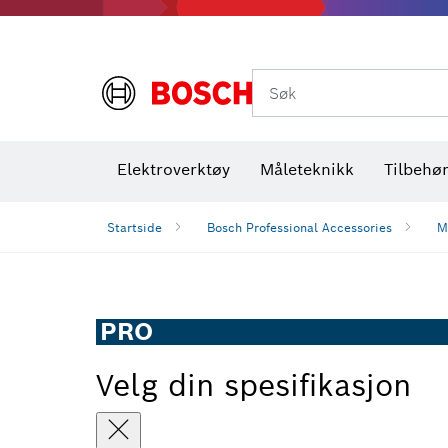
Termiske kameraer og detektorer
Søk
Elektroverktøy
Måleteknikk
Tilbehø
Startside
Bosch Professional Accessories
M
PRO
Velg din spesifikasjon