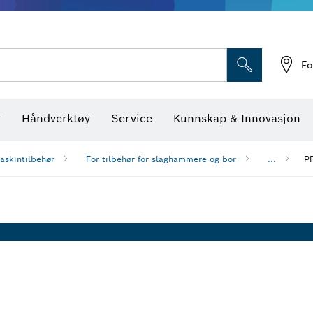
Optiske nivellerings
Fo
r
Håndverktøy
Service
Kunnskap & Innovasjon
askintilbehør
For tilbehør for slaghammere og bor
...
PR