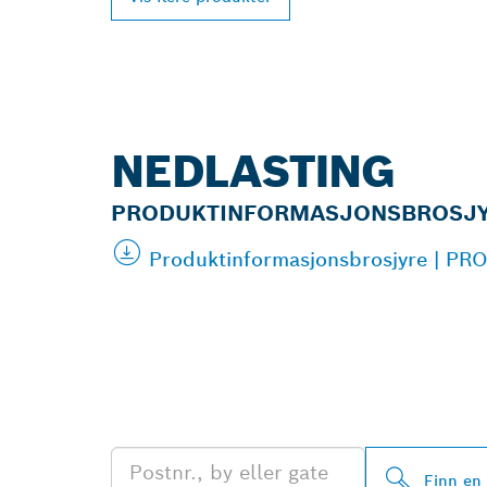
NEDLASTING
PRODUKTINFORMASJONSBROSJ
Produktinformasjonsbrosjyre | PR
FINN BOSCH 
FORHANDLERE
Finn en