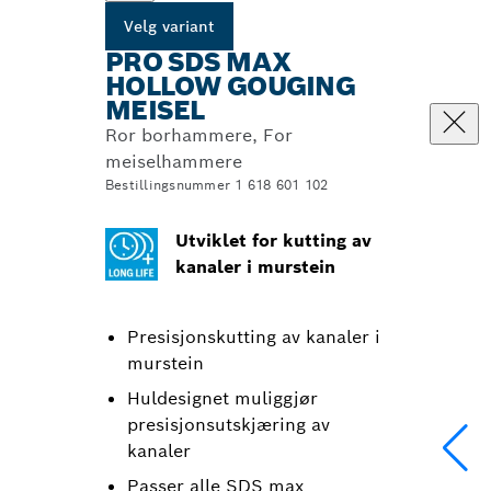
Velg variant
PRO SDS MAX
HOLLOW GOUGING
MEISEL
Ror borhammere, For
meiselhammere
Bestillingsnummer 1 618 601 102
Utviklet for kutting av
kanaler i murstein
Presisjonskutting av kanaler i
murstein
Huldesignet muliggjør
presisjonsutskjæring av
kanaler
Passer alle SDS max