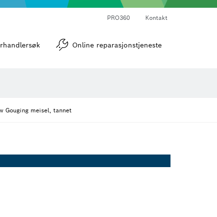
PRO360
Kontakt
verktøy
Vinkel- og helningsmålere
rhandlersøk
Online reparasjonstjeneste
 Gouging meisel, tannet