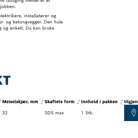
ow Gouging meisel er et
 jobben.
ektrikere, installatører og
ur- og betongvegger. Den hule
g og enkelt. Du kan bruke
KT
Meiselskjær, mm
Skaftets form
Innhold i pakken
tilgje
32
SDS max
1 Stk.