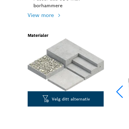
borhammere
View more
Materialer
Velg ditt alternativ