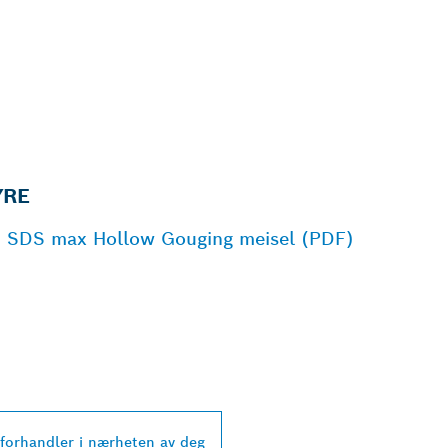
YRE
O SDS max Hollow Gouging meisel (PDF)
PROFESSIONAL-
 I NÆRHETEN AV 
 forhandler i nærheten av deg