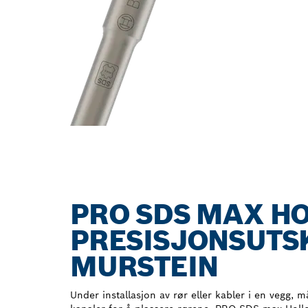
PRO SDS MAX H
PRESISJONSUTS
MURSTEIN
Under installasjon av rør eller kabler i en vegg, 