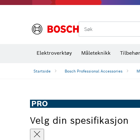
Termiske kameraer og detektorer
Søk
Elektroverktøy
Måleteknikk
Tilbehø
Startside
Bosch Professional Accessories
M
PRO
Velg din spesifikasjon