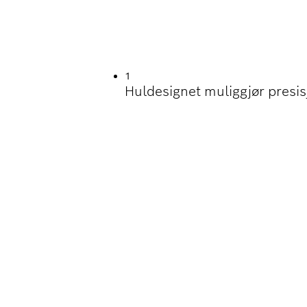
UTTING AV KANALE
1
Huldesignet muliggjør presis