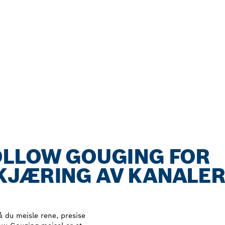
OLLOW GOUGING FOR
KJÆRING AV KANALER 
må du meisle rene, presise