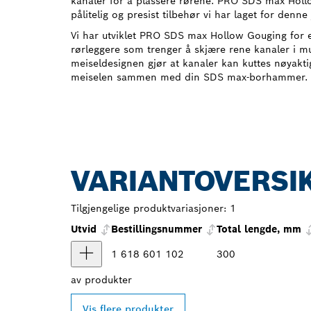
kanaler for å plassere rørene. PRO SDS max Holl
pålitelig og presist tilbehør vi har laget for denne
Vi har utviklet PRO SDS max Hollow Gouging for el
rørleggere som trenger å skjære rene kanaler i m
meiseldesignen gjør at kanaler kan kuttes nøyakti
meiselen sammen med din SDS max-borhammer.
VARIANTOVERSI
Tilgjengelige produktvariasjoner:
1
Utvid
Bestillingsnummer
Total lengde, mm
1 618 601 102
300
av
produkter
Vis flere produkter