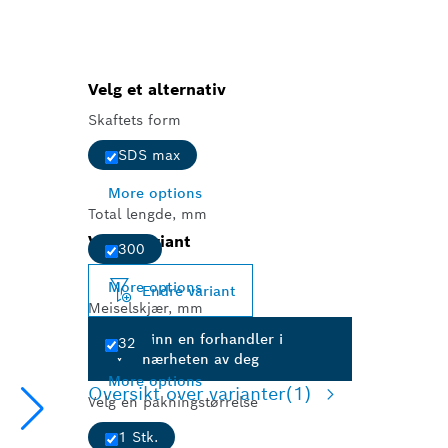
Velg et alternativ
Skaftets form
SDS max
More options
Total lengde, mm
Valgt variant
300
More options
Endre variant
Meiselskjær, mm
Finn en forhandler i
32
nærheten av deg
More options
Oversikt over varianter
(1)
Velg en pakningstørrelse
1 Stk.