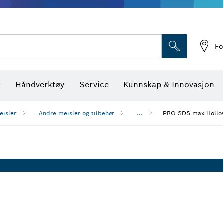
Optiske nivellerings
Fo
r
Håndverktøy
Service
Kunnskap & Innovasjon
eisler
Andre meisler og tilbehør
...
PRO SDS max Hollow