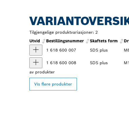
VARIANTOVERSI
Tilgjengelige produktvariasjoner:
2
Utvid
Bestillingsnummer
Skaftets form
Dr
1 618 600 007
SDS plus
M
1 618 600 008
SDS plus
M
av
produkter
Vis flere produkter
FINN BOSCH 
FORHANDLERE