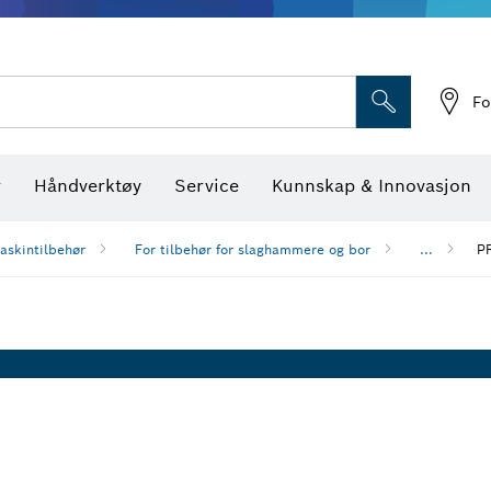
Optiske nivellerings
Fo
r
Håndverktøy
Service
Kunnskap & Innovasjon
askintilbehør
For tilbehør for slaghammere og bor
...
PR