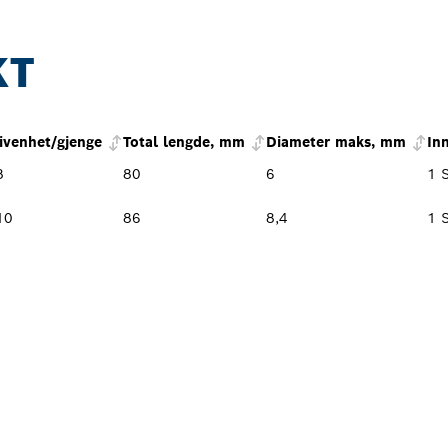
KT
ivenhet/gjenge
Total lengde, mm
Diameter maks, mm
In
8
80
6
1 S
10
86
8,4
1 S
PROFESSIONAL-
 I NÆRHETEN AV 