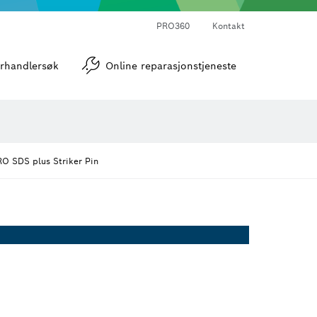
PRO360
Kontakt
verktøy
Vinkel- og helningsmålere
rhandlersøk
Online reparasjonstjeneste
O SDS plus Striker Pin