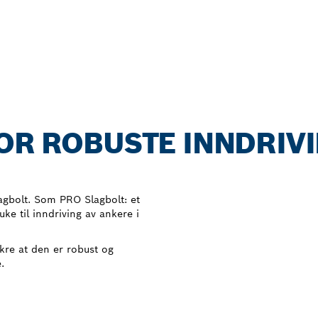
OR ROBUSTE INNDRIVI
slagbolt. Som PRO Slagbolt: et
uke til inndriving av ankere i
ikre at den er robust og
.