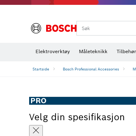
Termiske kameraer og detektorer
Søk
Elektroverktøy
Måleteknikk
Tilbehø
Startside
Bosch Professional Accessories
M
PRO
Velg din spesifikasjon