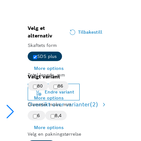
Velg et
Tilbakestill
alternativ
Skaftets form
SDS plus
More options
Total lengde, mm
Valgt variant
80
86
Endre variant
More options
Oversikt over varianter
(2)
Diameter maks, mm
6
8,4
More options
Velg en pakningstørrelse