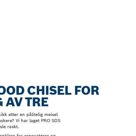
OOD CHISEL FOR
 AV TRE
ikk etter en pålitelig meisel
raskere? Vi har laget PRO SDS
le raskt.
enklere for renovatører og