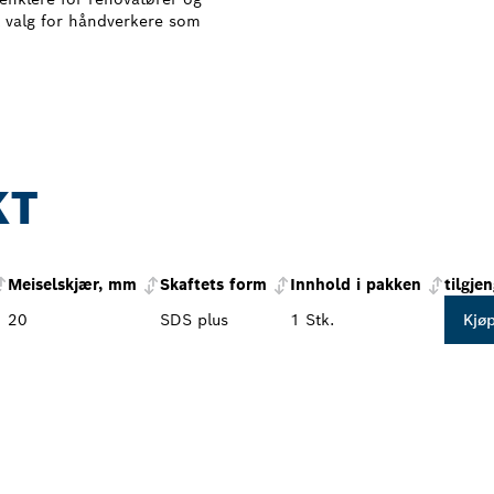
dt valg for håndverkere som
KT
Meiselskjær, mm
Skaftets form
Innhold i pakken
tilgje
20
SDS plus
1 Stk.
Kjø