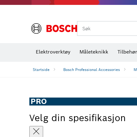
Termiske kameraer og detektorer
Søk
Elektroverktøy
Måleteknikk
Tilbehø
Startside
Bosch Professional Accessories
M
PRO
Velg din spesifikasjon