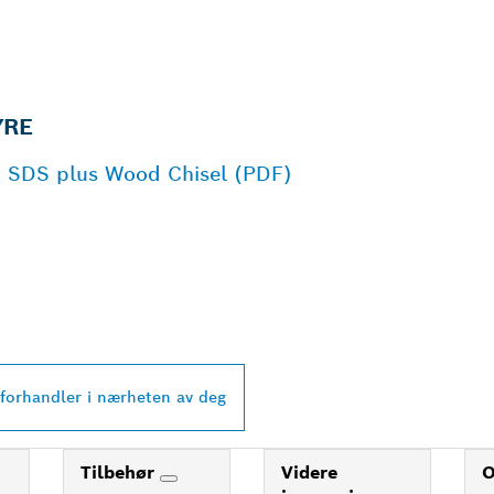
YRE
O SDS plus Wood Chisel (PDF)
PROFESSIONAL-
 I NÆRHETEN AV 
 forhandler i nærheten av deg
Tilbehør
Videre