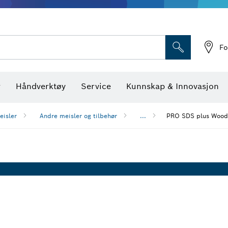
Optiske nivellerings
Fo
r
Håndverktøy
Service
Kunnskap & Innovasjon
eisler
Andre meisler og tilbehør
...
PRO SDS plus Wood