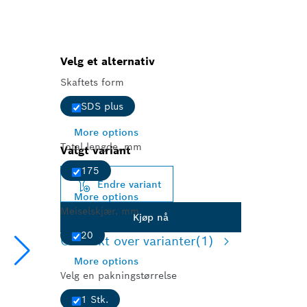
Velg et alternativ
Skaftets form
SDS plus
More options
Total lengde, mm
Valgt variant
175
Endre variant
More options
Meiselskjær, mm
Kjøp nå
20
Oversikt over varianter
(1)
More options
Velg en pakningstørrelse
1 Stk.