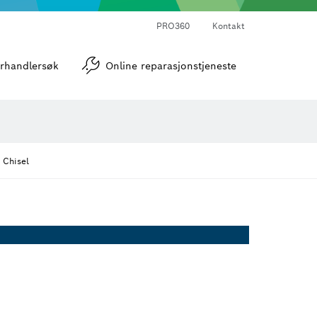
PRO360
Kontakt
verktøy
Vinkel- og helningsmålere
rhandlersøk
Online reparasjonstjeneste
 Chisel