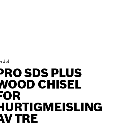
ordel
PRO SDS PLUS
WOOD CHISEL
FOR
HURTIGMEISLING
AV TRE