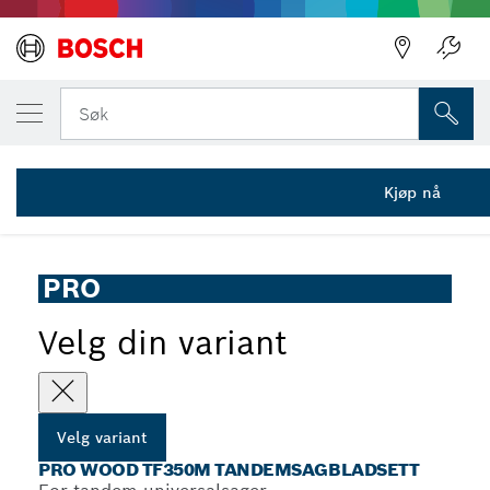
DIN VALGTE VARIANT
PRO Wood TF350M tandemsagbladsett, 408
Søk
2 608 632 120
...
PRO Wood TF350M tandemsagbladsett
Kjøp nå
PRO
Velg din variant
Velg variant
PRO WOOD TF350M TANDEMSAGBLADSETT