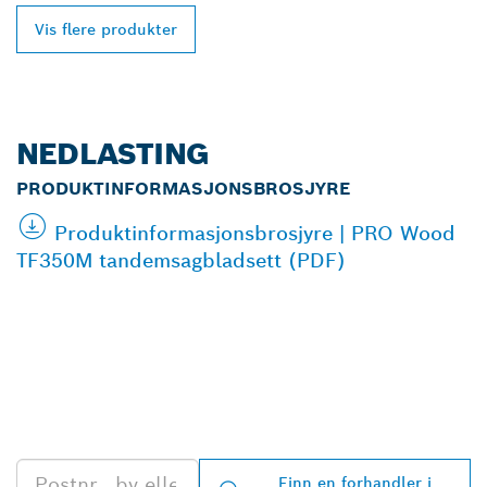
Vis flere produkter
NEDLASTING
PRODUKTINFORMASJONSBROSJYRE
Produktinformasjonsbrosjyre | PRO Wood
TF350M tandemsagbladsett (PDF)
FINN BOSCH
PROFESSIONAL-
FORHANDLERE I
NÆRHETEN AV DEG
Finn en forhandler i