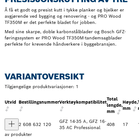
Å få et godt og presist kutt i tykke planker og bjelker er
avgjørende ved bygging og renovering - og PRO Wood
TF350M er det perfekte bladet for jobben.
Med sine skarpe, doble karbonstålblader og Bosch GFZ-
føringssystem er PRO Wood TF350M-tandemsagblader
perfekte for krevende håndverkere i byggebransjen.
VARIANTOVERSIKT
Tilgjengelige produktvariasjoner:
1
Total
Utvid
Bestillingsnummer
Verktøykompatibilitet
Høyde,
lengde,
mm
mm
GFZ 14-35 A, GFZ 16-
2 608 632 120
408
17
35 AC Professional
av
produkter