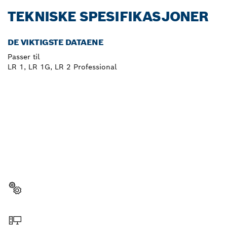
TEKNISKE SPESIFIKASJONER
DE VIKTIGSTE DATAENE
Passer til
LR 1, LR 1G, LR 2 Professional
TRENGER DU EN
RESERVEDEL?
Her finner du raskt og enkelt reservedelene som
passer til ditt profesjonelle Bosch-verktøy.
Velg reservedel