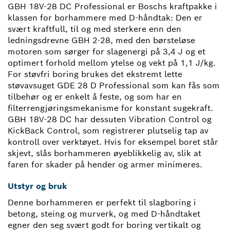
GBH 18V-28 DC Professional er Boschs kraftpakke i
klassen for borhammere med D-håndtak: Den er
svært kraftfull, til og med sterkere enn den
ledningsdrevne GBH 2-28, med den børsteløse
motoren som sørger for slagenergi på 3,4 J og et
optimert forhold mellom ytelse og vekt på 1,1 J/kg.
For støvfri boring brukes det ekstremt lette
støvavsuget GDE 28 D Professional som kan fås som
tilbehør og er enkelt å feste, og som har en
filterrengjøringsmekanisme for konstant sugekraft.
GBH 18V-28 DC har dessuten Vibration Control og
KickBack Control, som registrerer plutselig tap av
kontroll over verktøyet. Hvis for eksempel boret står
skjevt, slås borhammeren øyeblikkelig av, slik at
faren for skader på hender og armer minimeres.
Utstyr og bruk
Denne borhammeren er perfekt til slagboring i
betong, steing og murverk, og med D-håndtaket
egner den seg svært godt for boring vertikalt og