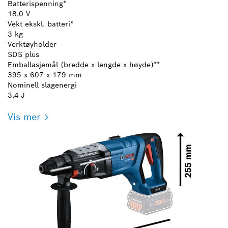
Batterispenning*
18,0 V
Vekt ekskl. batteri*
3 kg
Verktøyholder
SDS plus
Emballasjemål (bredde x lengde x høyde)**
395 x 607 x 179 mm
Nominell slagenergi
3,4 J
Vis mer