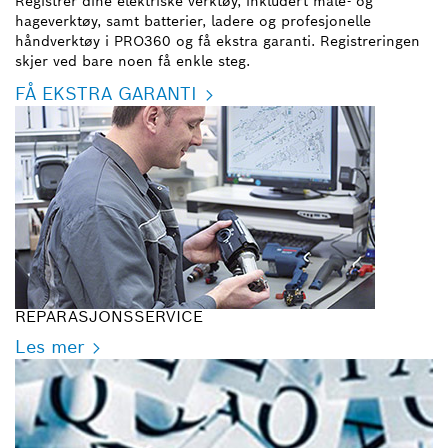
Registrer dine elektriske verktøy, inkludert måle- og
hageverktøy, samt batterier, ladere og profesjonelle
håndverktøy i PRO360 og få ekstra garanti. Registreringen
skjer ved bare noen få enkle steg.
FÅ EKSTRA GARANTI
REPARASJONSSERVICE
Les mer