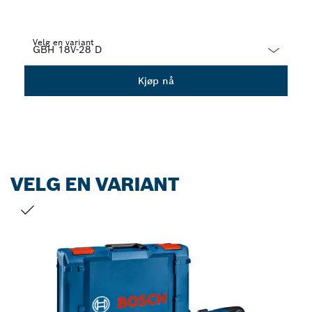
Velg en variant
Dropdown
Kjøp nå
closed
VELG EN VARIANT
DITT VALG