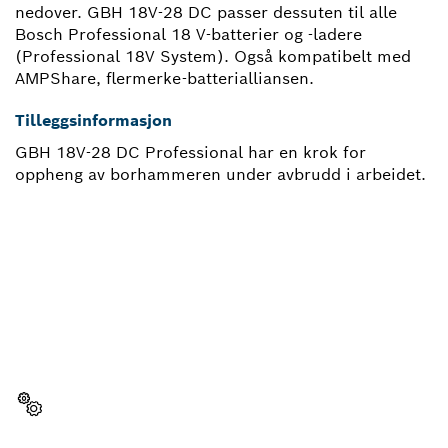
nedover. GBH 18V-28 DC passer dessuten til alle
Bosch Professional 18 V-batterier og -ladere
(Professional 18V System). Også kompatibelt med
AMPShare, flermerke-batterialliansen.
Tilleggsinformasjon
GBH 18V-28 DC Professional har en krok for
oppheng av borhammeren under avbrudd i arbeidet.
TRENGER DU EN
RESERVEDEL?
Her finner du raskt og enkelt reservedelene som
passer til ditt profesjonelle Bosch-verktøy.
Velg reservedel