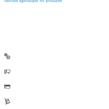
Tekniske egenskaper for produkter
TRENGER DU EN
RESERVEDEL?
Her finner du raskt og enkelt reservedelene som
passer til ditt profesjonelle Bosch-verktøy.
Velg reservedel
Bestill på nettet
Betal
Leveranse mottatt