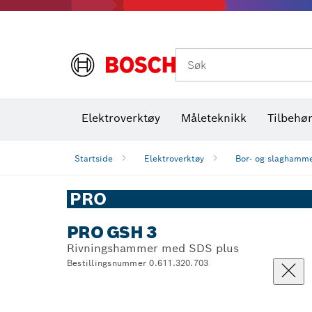
Termiske kameraer og detektorer
Søk
Elektroverktøy
Måleteknikk
Tilbehø
Startside
Elektroverktøy
Bor- og slaghamm
PRO
PRO GSH 3
Rivningshammer med SDS plus
Bestillingsnummer 0.611.320.703