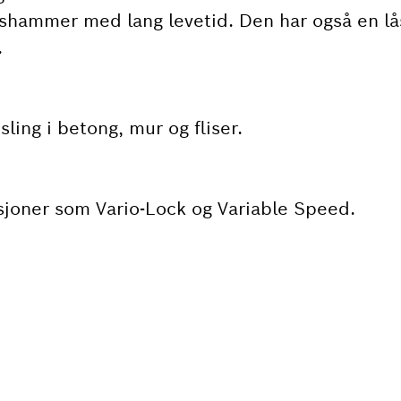
ngshammer med lang levetid. Den har også en 
.
ling i betong, mur og fliser.
sjoner som Vario-Lock og Variable Speed.
R DU EN RESERVEDEL
askt og enkelt reservedelene som passer til dit