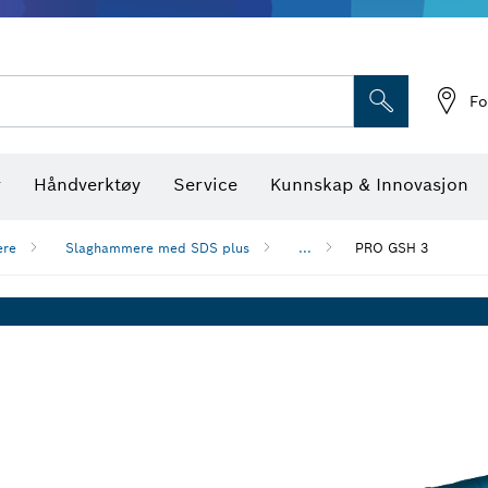
Optiske nivellerings
Fo
r
Håndverktøy
Service
Kunnskap & Innovasjon
ere
Slaghammere med SDS plus
...
PRO GSH 3