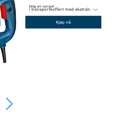
Velg en variant
Dropdown
Kjøp nå
closed