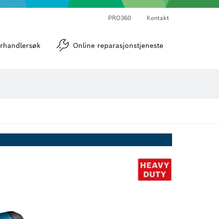
PRO360
Kontakt
verktøy
Vinkel- og helningsmålere
rhandlersøk
Online reparasjonstjeneste