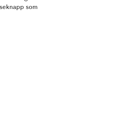
låseknapp som
?
t profesjonelle