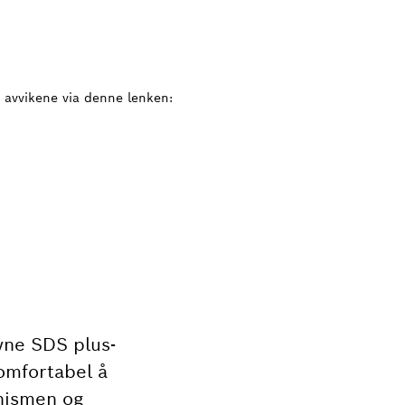
avvikene via denne lenken:
vne SDS plus-
omfortabel å
anismen og