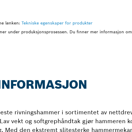
ne lenken:
Tekniske egenskaper for produkter
ner under produksjonsprosessen. Du finner mer informasjon om 
 INFORMASJON
teste rivningshammer i sortimentet av nettdre
 Lav vekt og softgrephåndtak gjør hammeren k
ling. Med den ekstremt slitesterke hammermek