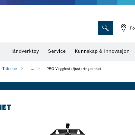
Optiske nivellerings
Fo
r
Håndverktøy
Service
Kunnskap & Innovasjon
Tilbehør
...
PRO Veggfeste/justeringsenhet
HET