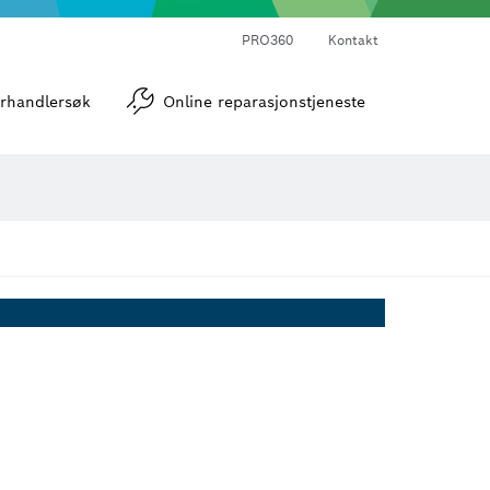
PRO360
Kontakt
verktøy
Vinkel- og helningsmålere
rhandlersøk
Online reparasjonstjeneste