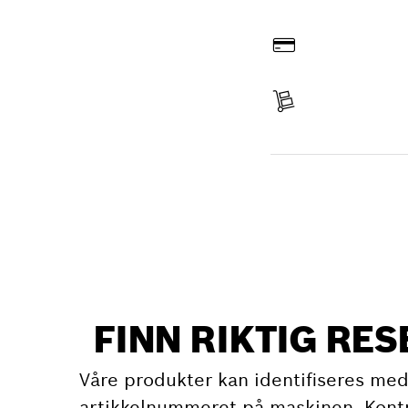
Bestill på nettet
Betal
Leveranse mottatt
Finn reservedel
FINN RIKTIG RE
Våre produkter kan identifiseres med
artikkelnummeret på maskinen. Kont