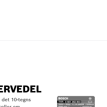
SERVEDEL
 det 10-tegns
roller om