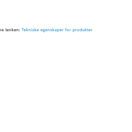
ne lenken:
Tekniske egenskaper for produkter
R DU EN RESERVEDEL
askt og enkelt reservedelene som passer til dit