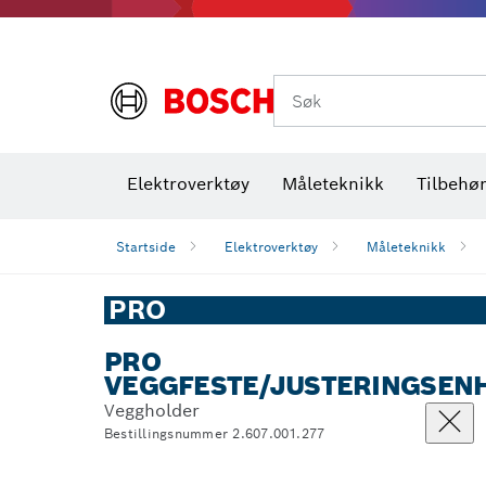
Termiske kameraer og detektorer
Søk
Elektroverktøy
Måleteknikk
Tilbehø
Startside
Elektroverktøy
Måleteknikk
PRO
PRO
VEGGFESTE/JUSTERINGSEN
Veggholder
Bestillingsnummer 2.607.001.277