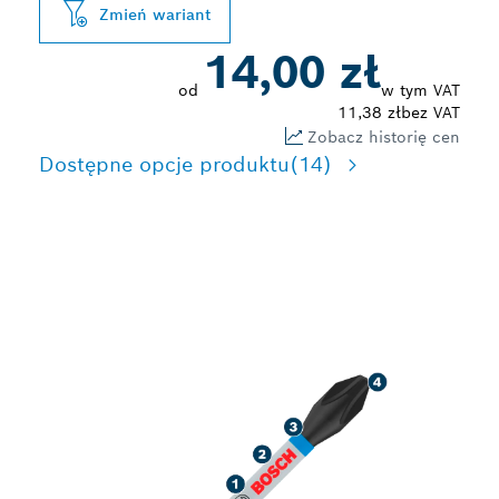
Zmień wariant
14,00 zł
od
w tym VAT
11,38 zł
bez VAT
Zobacz historię cen
Dostępne opcje produktu
(14)
NIEZAWODNE
WKRĘCANIE