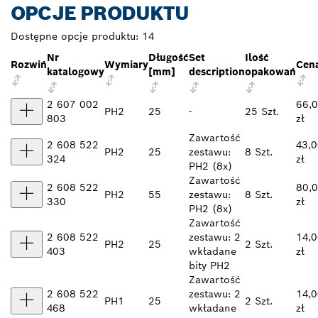
OPCJE PRODUKTU
Dostępne opcje produktu:
14
Nr
Długość
Set
Ilość
Rozwiń
Wymiary
Cen
katalogowy
[mm]
description
opakowań
2 607 002
66,
PH2
25
-
25 Szt.
803
zł
Zawartość
2 608 522
43,
PH2
25
zestawu:
8 Szt.
324
zł
PH2 (8x)
Zawartość
2 608 522
80,
PH2
55
zestawu:
8 Szt.
330
zł
PH2 (8x)
Zawartość
2 608 522
zestawu: 2
14,
PH2
25
2 Szt.
403
wkładane
zł
bity PH2
Zawartość
2 608 522
zestawu: 2
14,
PH1
25
2 Szt.
468
wkładane
zł