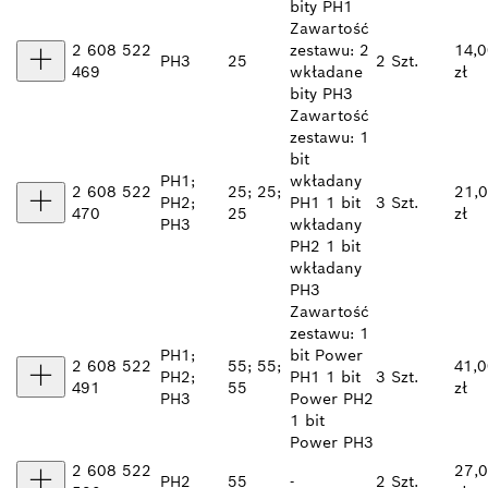
bity PH1
Zawartość
2 608 522
zestawu: 2
14,
PH3
25
2 Szt.
469
wkładane
zł
bity PH3
Zawartość
zestawu: 1
bit
PH1;
wkładany
2 608 522
25; 25;
21,
PH2;
PH1 1 bit
3 Szt.
470
25
zł
PH3
wkładany
PH2 1 bit
wkładany
PH3
Zawartość
zestawu: 1
PH1;
bit Power
2 608 522
55; 55;
41,
PH2;
PH1 1 bit
3 Szt.
491
55
zł
PH3
Power PH2
1 bit
Power PH3
2 608 522
27,
PH2
55
-
2 Szt.