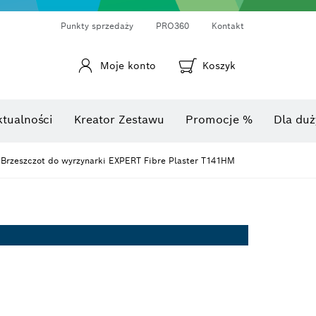
Punkty sprzedaży
PRO360
Kontakt
Moje konto
Koszyk
Laserowy miernik odległości
Kamery termowizyjne i termo-detektory
Kątomierze i mierniki nachylenia
ktualności
Kreator Zestawu
Promocje %
Dla duż
Brzeszczot do wyrzynarki EXPERT Fibre Plaster T141HM