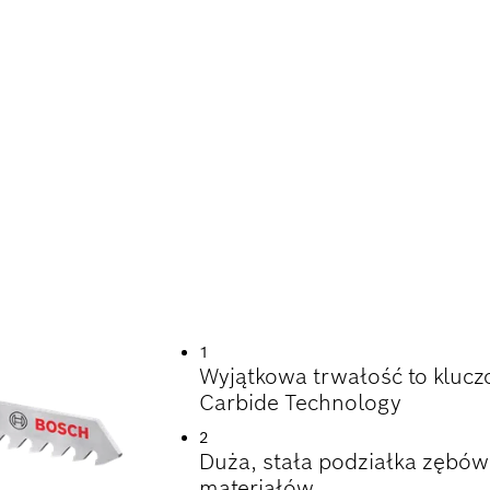
IAŁÓW ŚCIERNYCH 
OATACJI
1
Wyjątkowa trwałość to klucz
Carbide Technology
2
Duża, stała podziałka zębów
materiałów