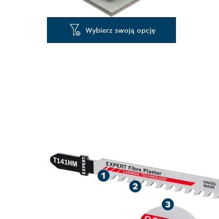
Wybierz swoją opcję
CIĘCIE MATER
OKRES EKSPL