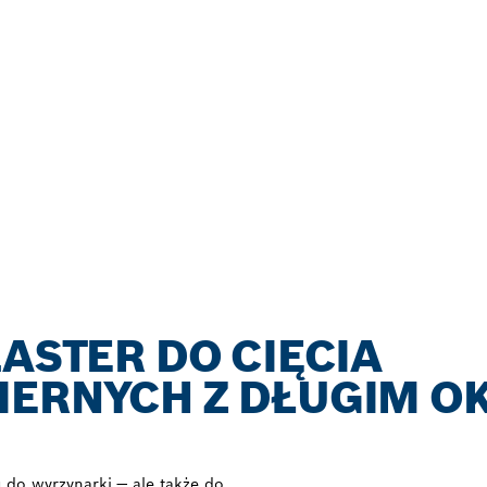
LASTER DO CIĘCIA
IERNYCH Z DŁUGIM O
do wyrzynarki — ale także do