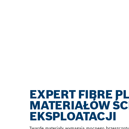
EXPERT FIBRE P
MATERIAŁÓW ŚC
EKSPLOATACJI
Twarde materiały wymagają mocnego brzeszczotu 