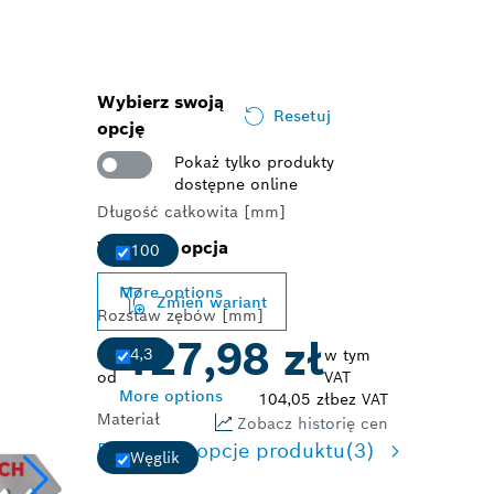
Wybierz swoją
Resetuj
opcję
Pokaż tylko produkty
dostępne online
Długość całkowita [mm]
Wybrana opcja
100
More options
Zmień wariant
Rozstaw zębów [mm]
127,98 zł
4,3
w tym
od
VAT
More options
104,05 zł
bez VAT
Materiał
Zobacz historię cen
Dostępne opcje produktu
(3)
Węglik