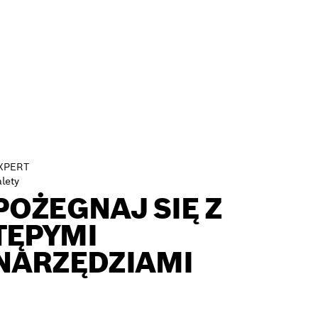
XPERT
lety
POŻEGNAJ SIĘ Z
TĘPYMI
NARZĘDZIAMI