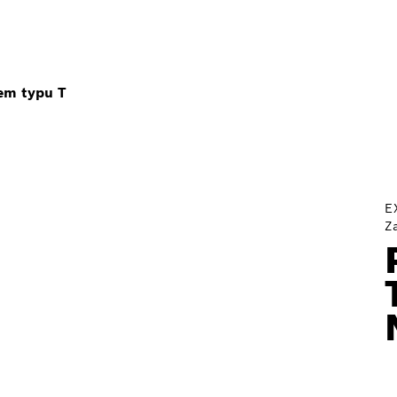
em typu T
E
Za