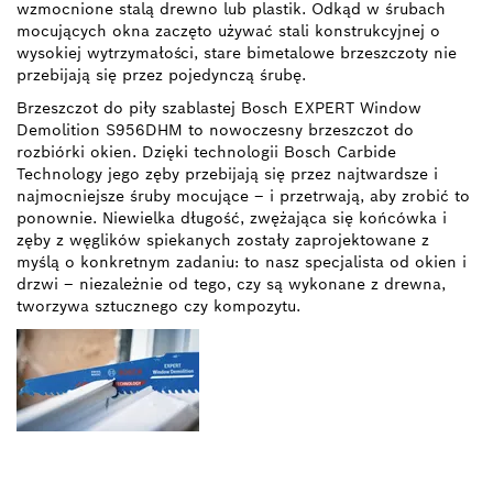
wzmocnione stalą drewno lub plastik. Odkąd w śrubach
mocujących okna zaczęto używać stali konstrukcyjnej o
wysokiej wytrzymałości, stare bimetalowe brzeszczoty nie
przebijają się przez pojedynczą śrubę.
Brzeszczot do piły szablastej Bosch EXPERT Window
Demolition S956DHM to nowoczesny brzeszczot do
rozbiórki okien. Dzięki technologii Bosch Carbide
Technology jego zęby przebijają się przez najtwardsze i
najmocniejsze śruby mocujące – i przetrwają, aby zrobić to
ponownie. Niewielka długość, zwężająca się końcówka i
zęby z węglików spiekanych zostały zaprojektowane z
myślą o konkretnym zadaniu: to nasz specjalista od okien i
drzwi – niezależnie od tego, czy są wykonane z drewna,
tworzywa sztucznego czy kompozytu.