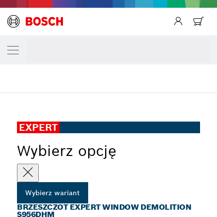
TWÓJ WARIANT WYBORU
Brzeszczot EXPERT Window Demolition S
Powrót
...
Brzeszczot EXPERT Window Demolition S956DHM
EXPERT
Wybierz opcję
Wybierz wariant
BRZESZCZOT EXPERT WINDOW DEMOLITION
S956DHM