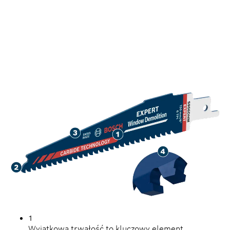
WYCINANIE OKIEN Z
DOWOLNEGO MATERIAŁU
I DŁUGI OKRES
EKSPLOATACJI
1
Wyjątkowa trwałość to kluczowy element