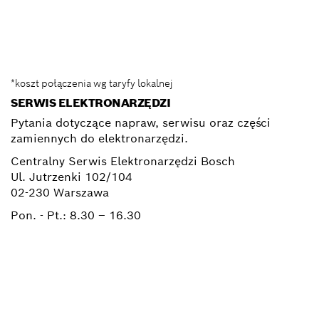
Elektronarzedzia.Info@pl.bosch.com
*koszt połączenia wg taryfy lokalnej
SERWIS ELEKTRONARZĘDZI
Pytania dotyczące napraw, serwisu oraz części
zamiennych do elektronarzędzi.
Centralny Serwis Elektronarzędzi Bosch
Ul. Jutrzenki 102/104
02-230 Warszawa
Pon. - Pt.:
8.30 – 16.30
+ 22 715 44 50*
+ 22 715 44 60*
BSC@pl.bosch.com