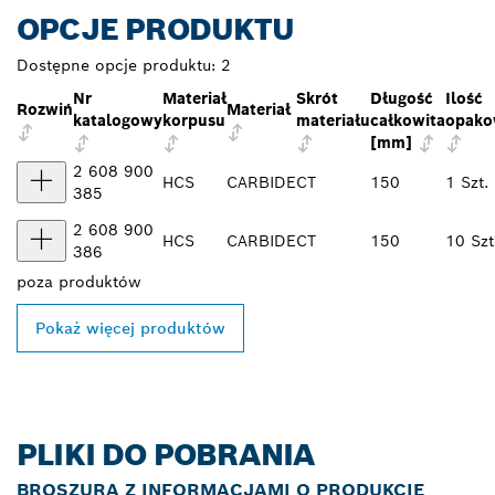
OPCJE PRODUKTU
Dostępne opcje produktu:
2
Nr
Materiał
Skrót
Długość
Ilość
Rozwiń
Materiał
katalogowy
korpusu
materiału
całkowita
opako
[mm]
2 608 900
HCS
CARBIDE
CT
150
1 Szt.
385
2 608 900
HCS
CARBIDE
CT
150
10 Szt
386
poza
produktów
Pokaż więcej produktów
PLIKI DO POBRANIA
BROSZURA Z INFORMACJAMI O PRODUKCIE