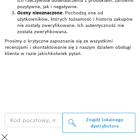
ich rzeczywiste doświadczenia z produktem, zarówno
pozytywne, jak i negatywne.
Oceny nieoznaczone
: Pochodzą one od
użytkowników, których tożsamość i historia zakupów
nie zostały zweryfikowane. Ich autentyczność nie
została zweryfikowana.
Prosimy o krytyczne zapoznanie się ze wszystkimi
recenzjami i skontaktowanie się z naszym działem obsługi
klienta w razie jakichkolwiek pytań.
ZNAJDŹ
DYSTRYBUTORÓW
PRODUKTÓW BOSCH
PROFESSIONAL
Znajdź lokalnego
dystrybutora