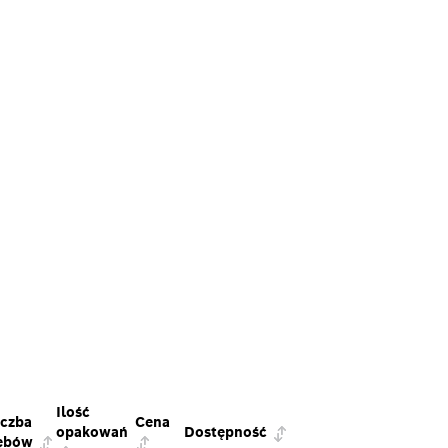
Ilość
iczba
Cena
opakowań
Dostępność
ębów