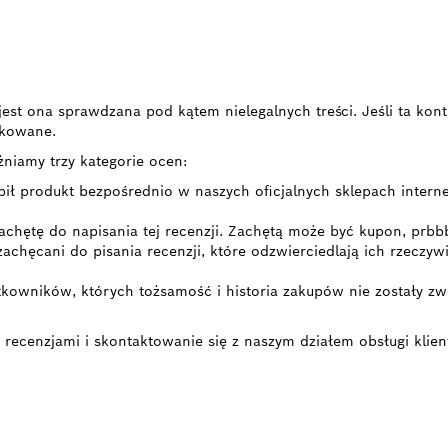
i, jest ona sprawdzana pod kątem nielegalnych treści. Jeśli ta k
likowane.
żniamy trzy kategorie ocen:
pił produkt bezpośrednio w naszych oficjalnych sklepach intern
achętę do napisania tej recenzji. Zachętą może być kupon, prbb
 zachęcani do pisania recenzji, które odzwierciedlają ich rzecz
kowników, których tożsamość i historia zakupów nie zostały zwe
 recenzjami i skontaktowanie się z naszym działem obsługi klien
TRYBUTORÓW