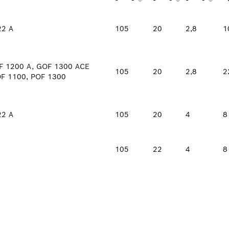
22 A
105
20
2,8
1
F 1200 A, GOF 1300 ACE
105
20
2,8
2
OF 1100, POF 1300
22 A
105
20
4
8
105
22
4
8