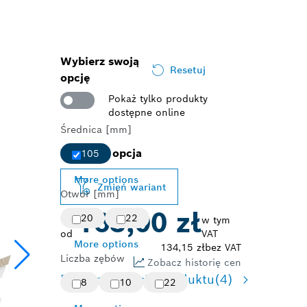
Wybierz swoją
Resetuj
opcję
Pokaż tylko produkty
dostępne online
Średnica [mm]
Wybrana opcja
105
More options
Zmień wariant
Otwór [mm]
165,00 zł
20
22
w tym
od
VAT
More options
134,15 zł
bez VAT
Liczba zębów
Zobacz historię cen
Dostępne opcje produktu
(4)
8
10
22