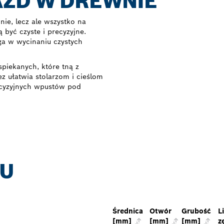
AZD W DREWNIE
ie, lecz ale wszystko na
być czyste i precyzyjne.
ga w wycinaniu czystych
piekanych, które tną z
rez ułatwia stolarzom i cieślom
recyzyjnych wpustów pod
TU
Średnica
Otwór
Grubość
L
[mm]
[mm]
[mm]
z