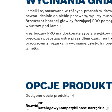
WYCINANIA GNI
Lamelki są stosowane w różnych pracach w drewn
pewno idealnie do siebie pasowało, wpusty muszą 
Brzeszczot bocznej głowicy frezującej PRO poma
wpustów pod lamelki.
Frez boczny PRO ma doskonałe zęby z węglików s
precyzją i pozostają ostre przez długi czas. Ten f
pracującym z frezarkami wycinanie czystych i p
lamelki.
OPCJE PRODUK
Dostępne opcje produktu:
4
Nr
Rozwiń
katalogowy
Kompatybilność narzędzia