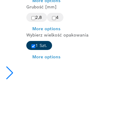
More options
Grubość [mm]
2,8
4
More options
Wybierz wielkość opakowania
1 Szt.
More options
D W DREWNIE