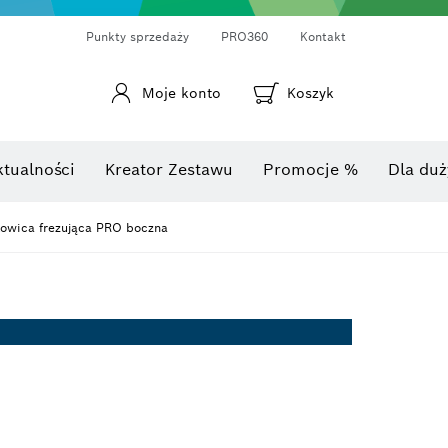
Punkty sprzedaży
PRO360
Kontakt
Moje konto
Koszyk
Laserowy miernik odległości
Kamery termowizyjne i termo-detektory
Kątomierze i mierniki nachylenia
ktualności
Kreator Zestawu
Promocje %
Dla duż
owica frezująca PRO boczna