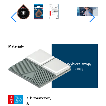
Materiały
Wybierz swoją
opcję
1 brzeszczot,
3