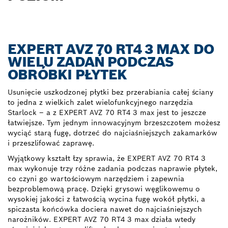
EXPERT AVZ 70 RT4 3 MAX DO
WIELU ZADAŃ PODCZAS
OBRÓBKI PŁYTEK
Usunięcie uszkodzonej płytki bez przerabiania całej ściany
to jedna z wielkich zalet wielofunkcyjnego narzędzia
Starlock – a z EXPERT AVZ 70 RT4 3 max jest to jeszcze
łatwiejsze. Tym jednym innowacyjnym brzeszczotem możesz
wyciąć starą fugę, dotrzeć do najciaśniejszych zakamarków
i przeszlifować zaprawę.
Wyjątkowy kształt łzy sprawia, że EXPERT AVZ 70 RT4 3
max wykonuje trzy różne zadania podczas naprawie płytek,
co czyni go wartościowym narzędziem i zapewnia
bezproblemową pracę. Dzięki grysowi węglikowemu o
wysokiej jakości z łatwością wycina fugę wokół płytki, a
spiczasta końcówka dociera nawet do najciaśniejszych
narożników. EXPERT AVZ 70 RT4 3 max działa wtedy