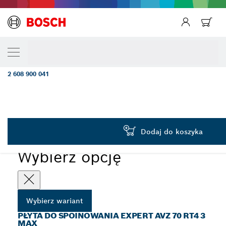
TWÓJ WARIANT WYBORU
Wielofunkcyjne płyty do spoinowania EXP
RT4 70 mm
2 608 900 041
...
Płyta do spoinowania EXPERT AVZ 70 RT4 3 max
EXPERT
Dodaj do koszyka
Wybierz opcję
Wybierz wariant
PŁYTA DO SPOINOWANIA EXPERT AVZ 70 RT4 3
MAX