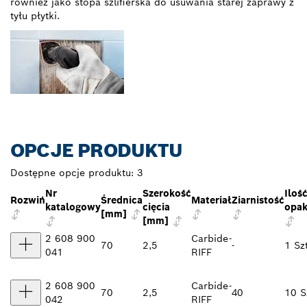
również jako stopa szlifierska do usuwania starej zaprawy z
tyłu płytki.
OPCJE PRODUKTU
Dostępne opcje produktu:
3
Nr
Szerokość
Iloś
Rozwiń
Średnica
Materiał
Ziarnistość
katalogowy
cięcia
opa
[mm]
[mm]
2 608 900
Carbide-
70
2,5
-
1 Szt
041
RIFF
2 608 900
Carbide-
70
2,5
40
10 S
042
RIFF