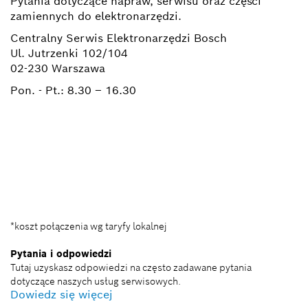
Pytania dotyczące napraw, serwisu oraz części
zamiennych do elektronarzędzi.
Centralny Serwis Elektronarzędzi Bosch
Ul. Jutrzenki 102/104
02-230 Warszawa
Pon. - Pt.:
8.30 – 16.30
+ 22 715 44 50*
+ 22 715 44 60*
BSC@pl.bosch.com
*koszt połączenia wg taryfy lokalnej
Pytania i odpowiedzi
Tutaj uzyskasz odpowiedzi na często zadawane pytania
dotyczące naszych usług serwisowych.
Dowiedz się więcej