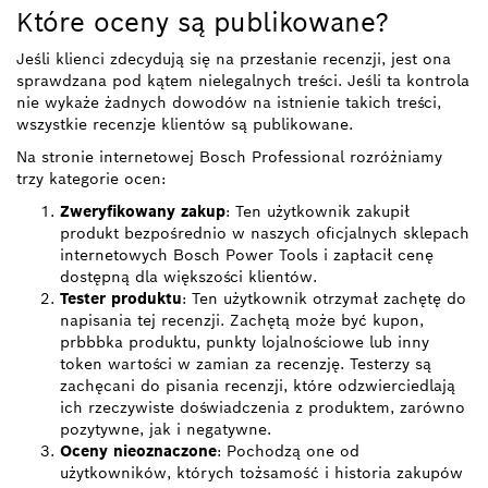
Które oceny są publikowane?
Jeśli klienci zdecydują się na przesłanie recenzji, jest ona
sprawdzana pod kątem nielegalnych treści. Jeśli ta kontrola
nie wykaże żadnych dowodów na istnienie takich treści,
wszystkie recenzje klientów są publikowane.
Na stronie internetowej Bosch Professional rozróżniamy
trzy kategorie ocen:
Zweryfikowany zakup
: Ten użytkownik zakupił
produkt bezpośrednio w naszych oficjalnych sklepach
internetowych Bosch Power Tools i zapłacił cenę
dostępną dla większości klientów.
Tester produktu
: Ten użytkownik otrzymał zachętę do
napisania tej recenzji. Zachętą może być kupon,
prbbbka produktu, punkty lojalnościowe lub inny
token wartości w zamian za recenzję. Testerzy są
zachęcani do pisania recenzji, które odzwierciedlają
ich rzeczywiste doświadczenia z produktem, zarówno
pozytywne, jak i negatywne.
Oceny nieoznaczone
: Pochodzą one od
użytkowników, których tożsamość i historia zakupów