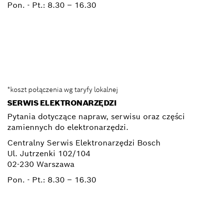
Pon. - Pt.:
8.30 – 16.30
0 801 100 900
Elektronarzedzia.Info@pl.bosch.com
*koszt połączenia wg taryfy lokalnej
SERWIS ELEKTRONARZĘDZI
Pytania dotyczące napraw, serwisu oraz części
zamiennych do elektronarzędzi.
Centralny Serwis Elektronarzędzi Bosch
Ul. Jutrzenki 102/104
02-230 Warszawa
Pon. - Pt.:
8.30 – 16.30
+ 22 715 44 50*
+ 22 715 44 60*