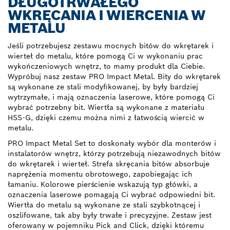
DŁUGOTRWAŁEGO
WKRĘCANIA I WIERCENIA W
METALU
Jeśli potrzebujesz zestawu mocnych bitów do wkrętarek i
wierteł do metalu, które pomogą Ci w wykonaniu prac
wykończeniowych wnętrz, to mamy produkt dla Ciebie.
Wypróbuj nasz zestaw PRO Impact Metal. Bity do wkrętarek
są wykonane ze stali modyfikowanej, by były bardziej
wytrzymałe, i mają oznaczenia laserowe, które pomogą Ci
wybrać potrzebny bit. Wiertła są wykonane z materiału
HSS-G, dzięki czemu można nimi z łatwością wiercić w
metalu.
PRO Impact Metal Set to doskonały wybór dla monterów i
instalatorów wnętrz, którzy potrzebują niezawodnych bitów
do wkrętarek i wierteł. Strefa skręcania bitów absorbuje
naprężenia momentu obrotowego, zapobiegając ich
łamaniu. Kolorowe pierścienie wskazują typ główki, a
oznaczenia laserowe pomagają Ci wybrać odpowiedni bit.
Wiertła do metalu są wykonane ze stali szybkotnącej i
oszlifowane, tak aby były trwałe i precyzyjne. Zestaw jest
oferowany w pojemniku Pick and Click, dzięki któremu