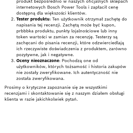
produkt bezpośrednio w naszych oficjalnych sklepach
internetowych Bosch Power Tools i zapłacił cenę
dostępną dla większości klientów.
Tester produktu
: Ten użytkownik otrzymał zachętę do
napisania tej recenzji. Zachętą może być kupon,
prbbbka produktu, punkty lojalnościowe lub inny
token wartości w zamian za recenzję. Testerzy są
zachęcani do pisania recenzji, które odzwierciedlają
ich rzeczywiste doświadczenia z produktem, zarówno
pozytywne, jak i negatywne.
Oceny nieoznaczone
: Pochodzą one od
użytkowników, których tożsamość i historia zakupów
nie zostały zweryfikowane. Ich autentyczność nie
została zweryfikowana.
Prosimy o krytyczne zapoznanie się ze wszystkimi
recenzjami i skontaktowanie się z naszym działem obsługi
klienta w razie jakichkolwiek pytań.
ZNAJDŹ
DYSTRYBUTORÓW