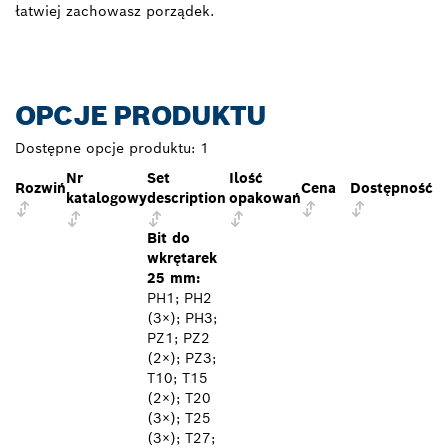
łatwiej zachowasz porządek.
OPCJE PRODUKTU
Dostępne opcje produktu:
1
Nr
Set
Ilość
Rozwiń
Cena
Dostępność
katalogowy
description
opakowań
Bit do
wkrętarek
25 mm:
PH1; PH2
(3×); PH3;
PZ1; PZ2
(2×); PZ3;
T10; T15
(2×); T20
(3×); T25
(3×); T27;