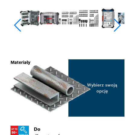
Materiały
Wybierz swoją
opcję
Do