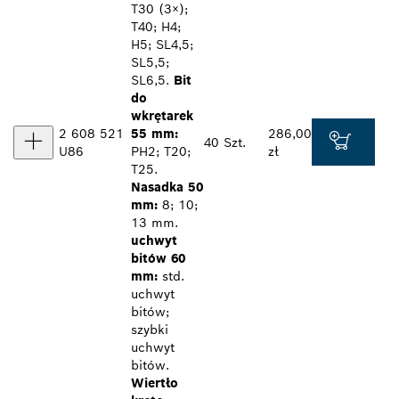
T30 (3×);
T40; H4;
H5; SL4,5;
SL5,5;
SL6,5.
Bit
do
wkrętarek
2 608 521
55 mm:
286,00
40 Szt.
U86
PH2; T20;
zł
T25.
Nasadka 50
mm:
8; 10;
13 mm.
uchwyt
bitów 60
mm:
std.
uchwyt
bitów;
szybki
uchwyt
bitów.
Wiertło