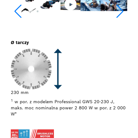
Ø tarczy
Głęb
59 
230 mm
1
w por. z modelem Professional GWS 20-230 J,
maks. moc nominalna power 2 800 W w por. z 2 000
W*