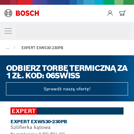
...
EXPERT EXWS30-230PB
ODBIERZ TORBĘ TERMICZNĄ ZA
1 ZŁ. KOD: 06SWISS
Sprawdź naszą ofertę!
EXPERT
EXPERT EXWS30-230PB
Szlifierka kątowa
Nr zamówienia 0.601.8G1.101