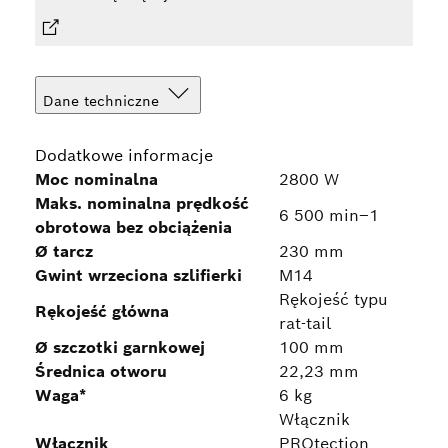
Dane techniczne
Dodatkowe informacje
Moc nominalna
2800 W
Maks. nominalna prędkość
6 500 min–1
obrotowa bez obciążenia
Ø tarcz
230 mm
Gwint wrzeciona szlifierki
M14
Rękojeść typu
Rękojeść główna
rat-tail
Ø szczotki garnkowej
100 mm
Średnica otworu
22,23 mm
Waga*
6 kg
Włącznik
Włącznik
PROtection