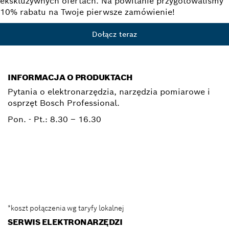
ekskluzywnych ofertach. Na powitanie przygotowaliśmy
10% rabatu na Twoje pierwsze zamówienie!
Dołącz teraz
INFORMACJA O PRODUKTACH
Pytania o elektronarzędzia, narzędzia pomiarowe i
osprzęt Bosch Professional.
Pon. - Pt.:
8.30 – 16.30
0 801 100 900
Elektronarzedzia.Info@pl.bosch.com
*koszt połączenia wg taryfy lokalnej
SERWIS ELEKTRONARZĘDZI