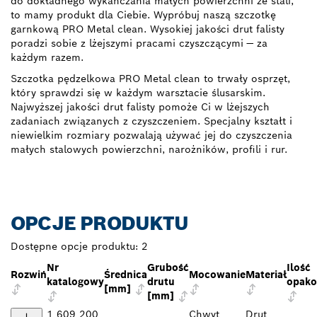
do dokładnego wykańczania małych powierzchni ze stali,
to mamy produkt dla Ciebie. Wypróbuj naszą szczotkę
garnkową PRO Metal clean. Wysokiej jakości drut falisty
poradzi sobie z lżejszymi pracami czyszczącymi — za
każdym razem.
Szczotka pędzelkowa PRO Metal clean to trwały osprzęt,
który sprawdzi się w każdym warsztacie ślusarskim.
Najwyższej jakości drut falisty pomoże Ci w lżejszych
zadaniach związanych z czyszczeniem. Specjalny kształt i
niewielkim rozmiary pozwalają używać jej do czyszczenia
małych stalowych powierzchni, narożników, profili i rur.
OPCJE PRODUKTU
Dostępne opcje produktu:
2
Nr
Grubość
Ilość
Rozwiń
Średnica
Mocowanie
Materiał
katalogowy
drutu
opak
[mm]
[mm]
1 609 200
Chwyt
Drut