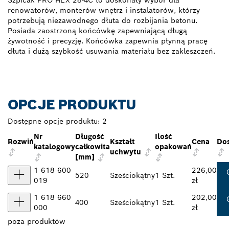
Szpicak PRO HEX 28-4C to doskonały wybór dla
renowatorów, monterów wnętrz i instalatorów, którzy
potrzebują niezawodnego dłuta do rozbijania betonu.
Posiada zaostrzoną końcówkę zapewniającą długą
żywotność i precyzję. Końcówka zapewnia płynną pracę
dłuta i dużą szybkość usuwania materiału bez zakleszczeń.
OPCJE PRODUKTU
Dostępne opcje produktu:
2
Nr
Długość
Ilość
Rozwiń
Kształt
Cena
Do
katalogowy
całkowita
opakowań
uchwytu
[mm]
1 618 600
226,00
520
Sześciokątny
1 Szt.
019
zł
1 618 660
202,00
400
Sześciokątny
1 Szt.
000
zł
poza
produktów