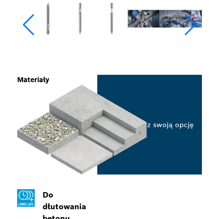
Materiały
Wybierz swoją opcję
Do
dłutowania
betonu