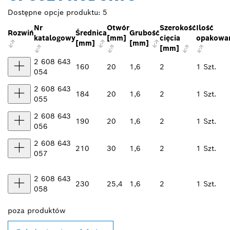
Dostępne opcje produktu:
5
Nr
Otwór
Szerokość
Ilość
Rozwiń
Średnica
Grubość
katalogowy
[mm]
cięcia
opakowa
[mm]
[mm]
[mm]
2 608 643
160
20
1,6
2
1 Szt.
054
2 608 643
184
20
1,6
2
1 Szt.
055
2 608 643
190
20
1,6
2
1 Szt.
056
2 608 643
210
30
1,6
2
1 Szt.
057
2 608 643
230
25,4
1,6
2
1 Szt.
058
poza
produktów