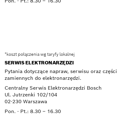
Pon. - Pt.:
8.30 – 16.30
0 801 100 900
Elektronarzedzia.Info@pl.bosch.com
*koszt połączenia wg taryfy lokalnej
SERWIS ELEKTRONARZĘDZI
Pytania dotyczące napraw, serwisu oraz części
zamiennych do elektronarzędzi.
Centralny Serwis Elektronarzędzi Bosch
Ul. Jutrzenki 102/104
02-230 Warszawa
Pon. - Pt.:
8.30 – 16.30
+ 22 715 44 50*
+ 22 715 44 60*