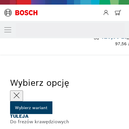
TWÓJ WARIANT WYBORU
Tuleja
120,00 zł
od
w
97,56 
...
Tuleje do ręcznych frezarek
Wybierz opcję
Wybierz wariant
TULEJA
Do frezów krawędziowych