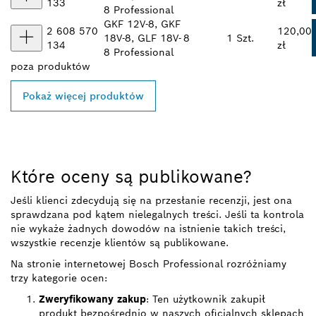
133
zł
8 Professional
GKF 12V-8, GKF
2 608 570
120,00
18V-8, GLF 18V-
8
1 Szt.
134
zł
8 Professional
poza
produktów
Pokaż więcej produktów
Które oceny są publikowane?
Jeśli klienci zdecydują się na przesłanie recenzji, jest ona
sprawdzana pod kątem nielegalnych treści. Jeśli ta kontrola
nie wykaże żadnych dowodów na istnienie takich treści,
wszystkie recenzje klientów są publikowane.
Na stronie internetowej Bosch Professional rozróżniamy
trzy kategorie ocen:
Zweryfikowany zakup
: Ten użytkownik zakupił
produkt bezpośrednio w naszych oficjalnych sklepach