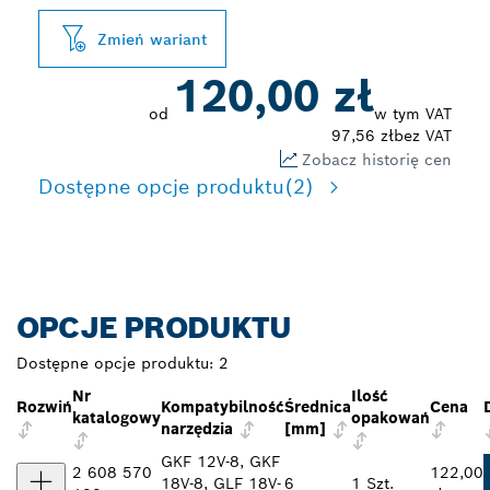
Zmień wariant
120,00 zł
od
w tym VAT
97,56 zł
bez VAT
Zobacz historię cen
Dostępne opcje produktu
(2)
OPCJE PRODUKTU
Dostępne opcje produktu:
2
Nr
Ilość
Rozwiń
Kompatybilność
Średnica
Cena
katalogowy
opakowań
narzędzia
[mm]
GKF 12V-8, GKF
2 608 570
122,00
18V-8, GLF 18V-
6
1 Szt.