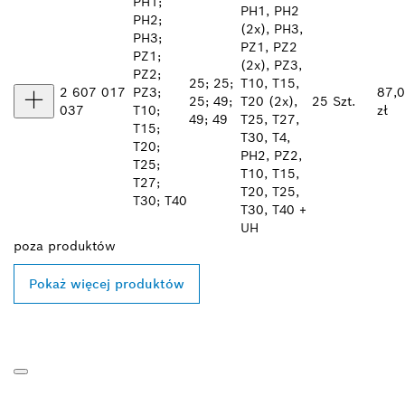
PH1;
PH1, PH2
PH2;
(2x), PH3,
PH3;
PZ1, PZ2
PZ1;
(2x), PZ3,
PZ2;
25; 25;
T10, T15,
2 607 017
PZ3;
87,
25; 49;
T20 (2x),
25 Szt.
037
T10;
zł
49; 49
T25, T27,
T15;
T30, T4,
T20;
PH2, PZ2,
T25;
T10, T15,
T27;
T20, T25,
T30; T40
T30, T40 +
UH
poza
produktów
Pokaż więcej produktów