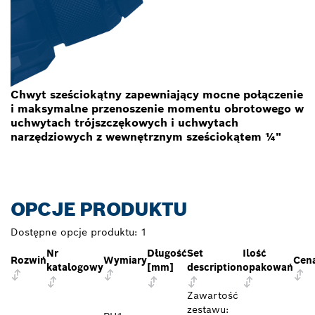
Chwyt sześciokątny zapewniający mocne połączenie
i maksymalne przenoszenie momentu obrotowego w
uchwytach trójszczękowych i uchwytach
narzędziowych z wewnętrznym sześciokątem ¼"
OPCJE PRODUKTU
Dostępne opcje produktu:
1
Nr
Długość
Set
Ilość
Rozwiń
Wymiary
Cen
katalogowy
[mm]
description
opakowań
Zawartość
zestawu: