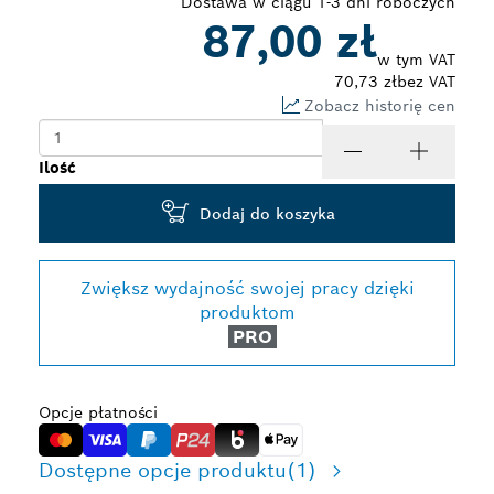
Dostawa w ciągu 1-3 dni roboczych
87,00 zł
w tym VAT
70,73 zł
bez VAT
Zobacz historię cen
Ilość
Dodaj do koszyka
Zwiększ wydajność swojej pracy dzięki
produktom
PRO
Opcje płatności
Dostępne opcje produktu
(1)