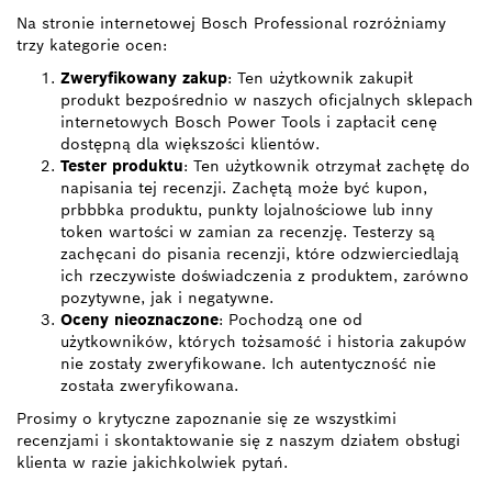
Na stronie internetowej Bosch Professional rozróżniamy
trzy kategorie ocen:
Zweryfikowany zakup
: Ten użytkownik zakupił
produkt bezpośrednio w naszych oficjalnych sklepach
internetowych Bosch Power Tools i zapłacił cenę
dostępną dla większości klientów.
Tester produktu
: Ten użytkownik otrzymał zachętę do
napisania tej recenzji. Zachętą może być kupon,
prbbbka produktu, punkty lojalnościowe lub inny
token wartości w zamian za recenzję. Testerzy są
zachęcani do pisania recenzji, które odzwierciedlają
ich rzeczywiste doświadczenia z produktem, zarówno
pozytywne, jak i negatywne.
Oceny nieoznaczone
: Pochodzą one od
użytkowników, których tożsamość i historia zakupów
nie zostały zweryfikowane. Ich autentyczność nie
została zweryfikowana.
Prosimy o krytyczne zapoznanie się ze wszystkimi
recenzjami i skontaktowanie się z naszym działem obsługi
klienta w razie jakichkolwiek pytań.