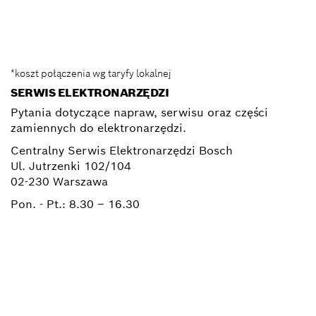
Elektronarzedzia.Info@pl.bosch.com
*koszt połączenia wg taryfy lokalnej
SERWIS ELEKTRONARZĘDZI
Pytania dotyczące napraw, serwisu oraz części
zamiennych do elektronarzędzi.
Centralny Serwis Elektronarzędzi Bosch
Ul. Jutrzenki 102/104
02-230 Warszawa
Pon. - Pt.:
8.30 – 16.30
+ 22 715 44 50*
+ 22 715 44 60*
BSC@pl.bosch.com