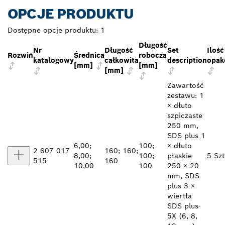
OPCJE PRODUKTU
Dostępne opcje produktu:
1
Długość
Nr
Długość
Set
Ilość
Rozwiń
Średnica
robocza
katalogowy
całkowita
description
opak
[mm]
[mm]
[mm]
Zawartość
zestawu: 1
× dłuto
szpiczaste
250 mm,
SDS plus 1
6,00;
100;
× dłuto
2 607 017
160; 160;
8,00;
100;
płaskie
5 Szt
515
160
10,00
100
250 × 20
mm, SDS
plus 3 ×
wiertła
SDS plus-
5X (6, 8,