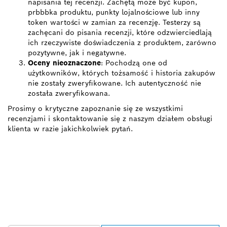
napisania tej recenzji. Zachętą może być kupon,
prbbbka produktu, punkty lojalnościowe lub inny
token wartości w zamian za recenzję. Testerzy są
zachęcani do pisania recenzji, które odzwierciedlają
ich rzeczywiste doświadczenia z produktem, zarówno
pozytywne, jak i negatywne.
Oceny nieoznaczone
: Pochodzą one od
użytkowników, których tożsamość i historia zakupów
nie zostały zweryfikowane. Ich autentyczność nie
została zweryfikowana.
Prosimy o krytyczne zapoznanie się ze wszystkimi
recenzjami i skontaktowanie się z naszym działem obsługi
klienta w razie jakichkolwiek pytań.
ZNAJDŹ
DYSTRYBUTORÓW
PRODUKTÓW BOSCH
PROFESSIONAL