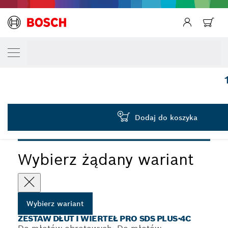
TWÓJ WARIANT WYBORU
Zestaw dłut i wierteł PRO SDS plus-4C, 5 s
2 607 017 515
...
Zestaw dłut i wierteł PRO SDS plus-4C
Dodaj do koszyka
PRO
Wybierz żądany wariant
Wybierz wariant
ZESTAW DŁUT I WIERTEŁ PRO SDS PLUS-4C