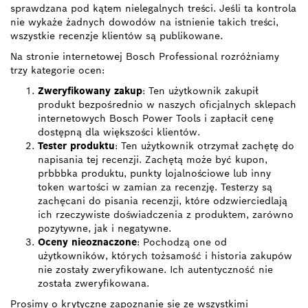
sprawdzana pod kątem nielegalnych treści. Jeśli ta kontrola
nie wykaże żadnych dowodów na istnienie takich treści,
wszystkie recenzje klientów są publikowane.
Na stronie internetowej Bosch Professional rozróżniamy
trzy kategorie ocen:
Zweryfikowany zakup
: Ten użytkownik zakupił
produkt bezpośrednio w naszych oficjalnych sklepach
internetowych Bosch Power Tools i zapłacił cenę
dostępną dla większości klientów.
Tester produktu
: Ten użytkownik otrzymał zachętę do
napisania tej recenzji. Zachętą może być kupon,
prbbbka produktu, punkty lojalnościowe lub inny
token wartości w zamian za recenzję. Testerzy są
zachęcani do pisania recenzji, które odzwierciedlają
ich rzeczywiste doświadczenia z produktem, zarówno
pozytywne, jak i negatywne.
Oceny nieoznaczone
: Pochodzą one od
użytkowników, których tożsamość i historia zakupów
nie zostały zweryfikowane. Ich autentyczność nie
została zweryfikowana.
Prosimy o krytyczne zapoznanie się ze wszystkimi