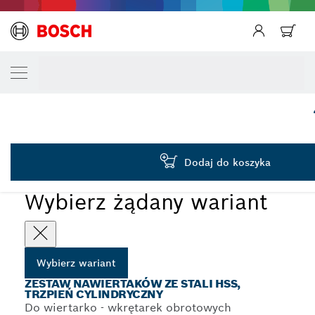
TWÓJ WARIANT WYBORU
3-elem. zestaw nawiertaków, 6–8 mm
2 608 596 667
Zestaw nawiertaków do pogłębiania ze stali HSS do
...
miękkich materiałów z uchwytem cylindrycznym
Dodaj do koszyka
Wybierz żądany wariant
Wybierz wariant
ZESTAW NAWIERTAKÓW ZE STALI HSS,
TRZPIEŃ CYLINDRYCZNY
Do wiertarko - wkrętarek obrotowych