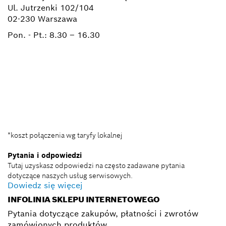
Ul. Jutrzenki 102/104
02-230 Warszawa
Pon. - Pt.:
8.30 – 16.30
+ 22 715 44 50*
+ 22 715 44 60*
BSC@pl.bosch.com
*koszt połączenia wg taryfy lokalnej
Pytania i odpowiedzi
Tutaj uzyskasz odpowiedzi na często zadawane pytania
dotyczące naszych usług serwisowych.
Dowiedz się więcej
INFOLINIA SKLEPU INTERNETOWEGO
Pytania dotyczące zakupów, płatności i zwrotów
zamówionych produktów.