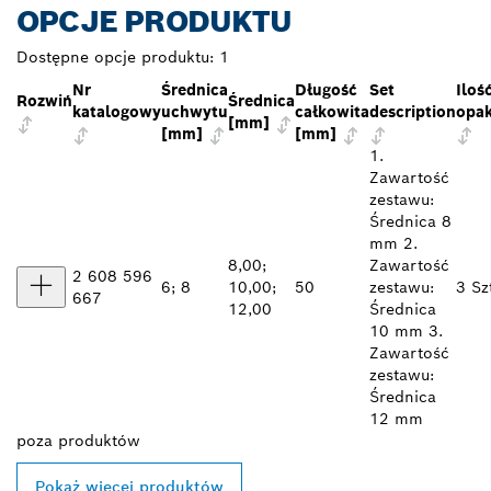
OPCJE PRODUKTU
Dostępne opcje produktu:
1
Nr
Średnica
Długość
Set
Iloś
Rozwiń
Średnica
katalogowy
uchwytu
całkowita
description
opa
[mm]
[mm]
[mm]
1.
Zawartość
zestawu:
Średnica 8
mm 2.
8,00;
Zawartość
2 608 596
6; 8
10,00;
50
zestawu:
3 Sz
667
12,00
Średnica
10 mm 3.
Zawartość
zestawu:
Średnica
12 mm
poza
produktów
Pokaż więcej produktów