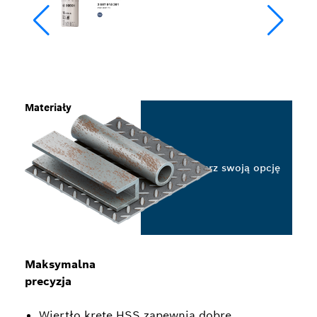
Materiały
Wybierz swoją opcję
Maksymalna
precyzja
Wiertło kręte HSS zapewnia dobre