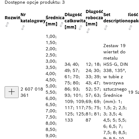
Dostępne opcje produktu:
3
Długość
Nr
Długość
Set
Ilość
Rozwiń
Średnica
robocza
katalogowy
całkowita
description
opak
[mm]
[mm]
[mm]
1,00;
1,50;
Zestaw 19
2,00;
wierteł do
2,50;
metalu
3,00;
34; 40;
12; 18;
HSS-G, DIN
3,50;
49; 57;
24; 30;
338, 135°,
4,00;
61; 70;
33; 39;
w tubie z
4,50;
75; 80;
43; 47;
tworzywa
5,00;
2 607 018
86; 93;
52; 57;
sztucznego
5,50;
19 Sz
361
93; 101;
57; 63;
Średnice
6,00;
109; 109;
69; 69;
(mm): 1;
6,50;
117; 117;
75; 75;
1,5; 2; 2,5;
7,00;
125; 125;
81; 81;
3; 3,5; 4;
7,50;
133
87
4,5; 5; 5,5;
8,00;
6; 6,5; 7;
8,50;
7,5; 8; 8,5;
9,00;
9; 9,5; 10