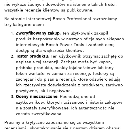
nie wykaże żadnych dowodów na istnienie takich treści,
wszystkie recenzje klientów są publikowane.
Na stronie internetowej Bosch Professional rozróżniamy
trzy kategorie ocen:
Zweryfikowany zakup
: Ten użytkownik zakupił
produkt bezpośrednio w naszych oficjalnych sklepach
internetowych Bosch Power Tools i zapłacił cenę
dostępną dla większości klientów.
Tester produktu
: Ten użytkownik otrzymał zachętę do
napisania tej recenzji. Zachętą może być kupon,
prbbbka produktu, punkty lojalnościowe lub inny
token wartości w zamian za recenzję. Testerzy są
zachęcani do pisania recenzji, które odzwierciedlają
ich rzeczywiste doświadczenia z produktem, zarówno
pozytywne, jak i negatywne.
Oceny nieoznaczone
: Pochodzą one od
użytkowników, których tożsamość i historia zakupów
nie zostały zweryfikowane. Ich autentyczność nie
została zweryfikowana.
Prosimy o krytyczne zapoznanie się ze wszystkimi
recenzjami i skontaktowanie się z naszym działem obsługi