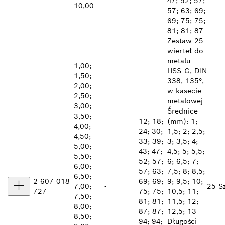
47; 52; 57;
10,00
57; 63; 69;
69; 75; 75;
81; 81; 87
Zestaw 25
wierteł do
metalu
1,00;
HSS-G, DIN
1,50;
338, 135°,
2,00;
w kasecie
2,50;
metalowej
3,00;
Średnice
3,50;
12; 18;
(mm): 1;
4,00;
24; 30;
1,5; 2; 2,5;
4,50;
33; 39;
3; 3,5; 4;
5,00;
43; 47;
4,5; 5; 5,5;
5,50;
52; 57;
6; 6,5; 7;
6,00;
57; 63;
7,5; 8; 8,5;
6,50;
2 607 018
69; 69;
9; 9,5; 10;
7,00;
-
25 Sz
727
75; 75;
10,5; 11;
7,50;
81; 81;
11,5; 12;
8,00;
87; 87;
12,5; 13
8,50;
94; 94;
Długości