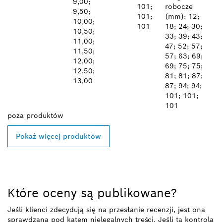
9,00;
101;
robocze
9,50;
101;
(mm): 12;
10,00;
101
18; 24; 30;
10,50;
33; 39; 43;
11,00;
47; 52; 57;
11,50;
57; 63; 69;
12,00;
69; 75; 75;
12,50;
81; 81; 87;
13,00
87; 94; 94;
101; 101;
101
poza
produktów
Pokaż więcej produktów
Które oceny są publikowane?
Jeśli klienci zdecydują się na przesłanie recenzji, jest ona
sprawdzana pod kątem nielegalnych treści. Jeśli ta kontrola