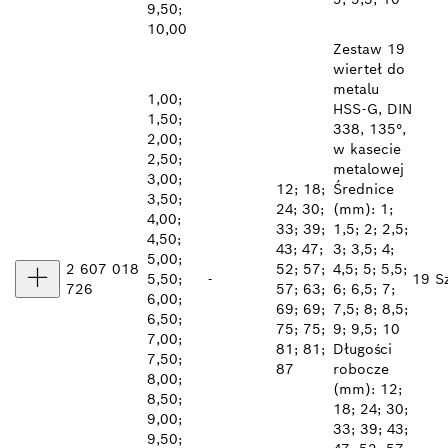
9,50;
10,00
Zestaw 19
wierteł do
metalu
1,00;
HSS-G, DIN
1,50;
338, 135°,
2,00;
w kasecie
2,50;
metalowej
3,00;
12; 18;
Średnice
3,50;
24; 30;
(mm): 1;
4,00;
33; 39;
1,5; 2; 2,5;
4,50;
43; 47;
3; 3,5; 4;
5,00;
2 607 018
52; 57;
4,5; 5; 5,5;
5,50;
-
19 Sz
726
57; 63;
6; 6,5; 7;
6,00;
69; 69;
7,5; 8; 8,5;
6,50;
75; 75;
9; 9,5; 10
7,00;
81; 81;
Długości
7,50;
87
robocze
8,00;
(mm): 12;
8,50;
18; 24; 30;
9,00;
33; 39; 43;
9,50;