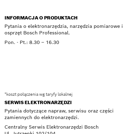
INFORMACJA O PRODUKTACH
Pytania o elektronarzędzia, narzędzia pomiarowe i
osprzęt Bosch Professional.
Pon. - Pt.:
8.30 – 16.30
0 801 100 900
Elektronarzedzia.Info@pl.bosch.com
*koszt połączenia wg taryfy lokalnej
SERWIS ELEKTRONARZĘDZI
Pytania dotyczące napraw, serwisu oraz części
zamiennych do elektronarzędzi.
Centralny Serwis Elektronarzędzi Bosch
Ul. Jutrzenki 102/104