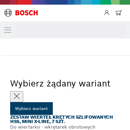
Powrót
TWÓJ WARIANT WYBORU
Zestaw wierteł krętych szlifowanych HSS, M
...
Zestaw wierteł do metalu HSS-G, DIN 338
Wybierz żądany wariant
Wybierz wariant
ZESTAW WIERTEŁ KRĘTYCH SZLIFOWANYCH
HSS, MINI X-LINE, 7 SZT.
Do wiertarko - wkrętarek obrotowych