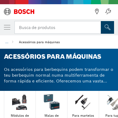
Regressar
Busca de produtos
Regressar
...
Acessórios para máquinas
ACESSÓRIOS PARA MÁQUINAS
Os acessórios para berbequins podem transformar o
teu berbequim normal numa multiferramenta de
forma rápida e eficiente. Oferecemos uma vasta
gama de acessórios de alta qualidade para
maximizar a vida útil da tua ferramenta. Os mandris,
as brocas e os punhos melhoram o desempenho dos
teus berbequins e aparafusadoras. Guias de lixar,
pratos e estruturas são apenas alguns dos inúmeros
acessórios para lixadeiras disponíveis. Obtém o
Módulos de
Malas de
Para martelos
Para tup