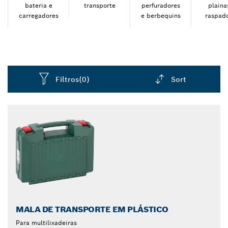
melhor resultado possível com os acessórios Bosch
bateria e
transporte
perfuradores
plaina
carregadores
e berbequins
raspad
para berbequins, aparafusadoras, serras e lixadeiras.
Filtros
(0)
Sort
Dropdown
closed
MALA DE TRANSPORTE EM PLÁSTICO
Para multilixadeiras