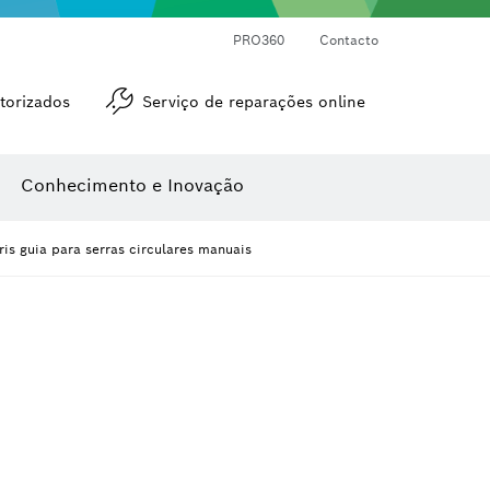
Medidores de ângulos e de inclinações
Medidor de distâncias a laser
PRO360
Contacto
torizados
Serviço de reparações online
Conhecimento e Inovação
is guia para serras circulares manuais