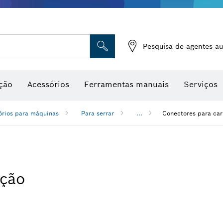
Medidores de humidade
Pesquisa de agentes au
ção
Acessórios
Ferramentas manuais
Serviços
órios para máquinas
Para serrar
...
Conectores para carr
ação