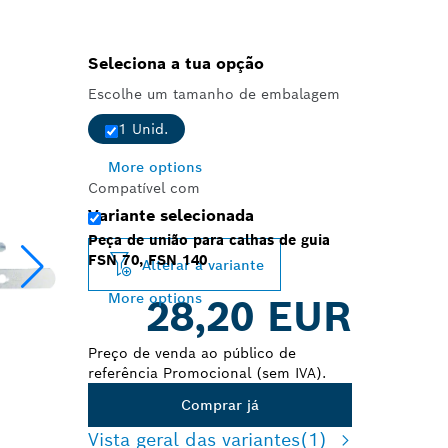
Seleciona a tua opção
Escolhe um tamanho de embalagem
1 Unid.
More options
Compatível com
Variante selecionada
Peça de união para calhas de guia
FSN 70, FSN 140
Alterar a variante
More options
28,20 EUR
Preço de venda ao público de
referência Promocional (sem IVA).
Comprar já
Vista geral das variantes
(1)