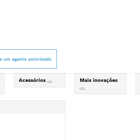
 DISTRIBUIDOR B
L MAIS PRÓXIMO
a um agente autorizado
Acessórios
Mais inovações