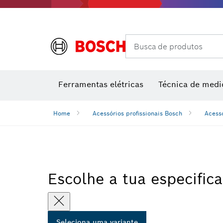
Câmaras térmicas e detetores térmicos
Busca de produtos
Conjuntos combinados VDE
Ferramentas elétricas
Técnica de medi
Home
Acessórios profissionais Bosch
Acess
Escolhe a tua especific
Seleciona uma variante