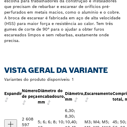
escolha para trabalhadores da construção e instaladores
que precisam de rebarbar e escarear de orifícios pré-
perfurados em metais macios, como o alumínio e o cobre.
A broca de escarear é fabricada em aço de alta velocidade
(HSS) para maior força e resistência ao calor. Tem três
gumes de corte de 90° para o ajudar a obter furos
escareados limpos e sem rebarbas, exatamente onde
precisa.
VISTA GERAL DA VARIANTE
Variantes do produto disponíveis:
1
Número
Diâmetro do
Expandir
Diâmetro,
Escareamento
Compr
de peça
encabadouro,
mm
total,
mm
6,30;
8,30;
2 608
5; 6; 6; 8; 10;
10,40;
M3; M4; M5;
45; 50;
597