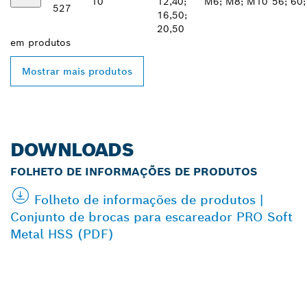
10
12,40;
M6; M8; M10
56; 60;
527
16,50;
20,50
em
produtos
Mostrar mais produtos
DOWNLOADS
FOLHETO DE INFORMAÇÕES DE PRODUTOS
Folheto de informações de produtos |
Conjunto de brocas para escareador PRO Soft
Metal HSS (PDF)
ENCONTRAR O
DISTRIBUIDOR BOSCH