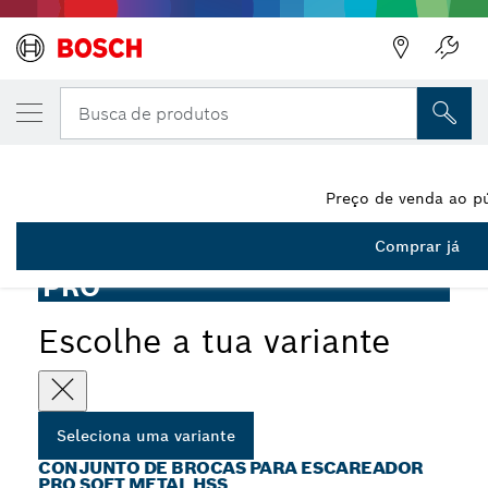
A VARIANTE QUE SELECIONASTE
Conjunto de brocas para escareador PRO So
Busca de produtos
2 608 597 527
...
Conjunto de brocas para escareador PRO Soft Metal HSS
Preço de venda ao pú
Comprar já
PRO
Escolhe a tua variante
Seleciona uma variante
CONJUNTO DE BROCAS PARA ESCAREADOR
PRO SOFT METAL HSS