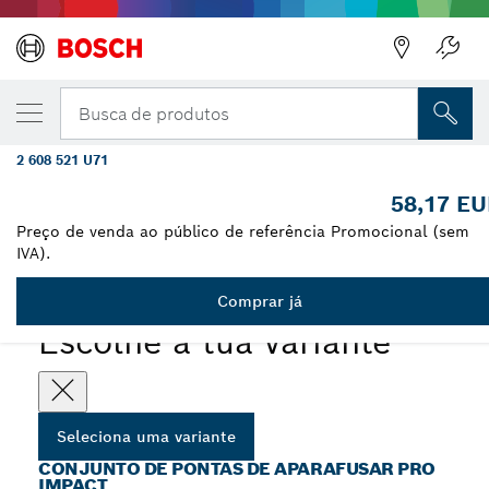
A VARIANTE QUE SELECIONASTE
Conjunto de brocas PRO Impact
Busca de produtos
Screwdriver, expositor, 6 x 31 unid.
2 608 521 U71
...
Conjunto de brocas PRO Impact Screwdriver, 31 unid.
58,17 E
Preço de venda ao público de referência Promocional (sem
IVA).
PRO
Comprar já
Escolhe a tua variante
Seleciona uma variante
CONJUNTO DE PONTAS DE APARAFUSAR PRO
IMPACT