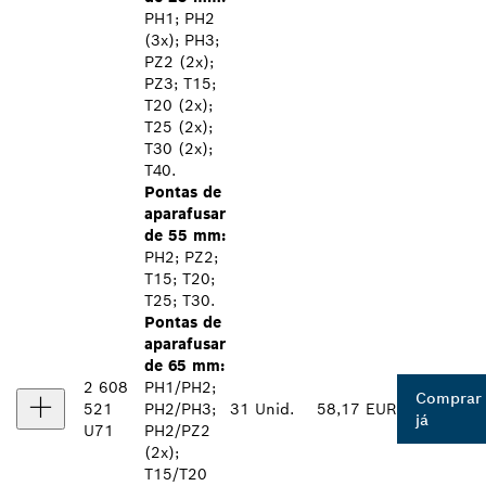
PH1; PH2
(3x); PH3;
PZ2 (2x);
PZ3; T15;
T20 (2x);
T25 (2x);
T30 (2x);
T40.
Pontas de
aparafusar
de 55 mm:
PH2; PZ2;
T15; T20;
T25; T30.
Pontas de
aparafusar
de 65 mm:
2 608
PH1/PH2;
Comprar
521
PH2/PH3;
31 Unid.
58,17 EUR
já
U71
PH2/PZ2
(2x);
T15/T20