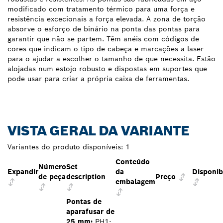
modificado com tratamento térmico para uma força e
resistência excecionais a força elevada. A zona de torção
absorve o esforço de binário na ponta das pontas para
garantir que não se partem. Têm anéis com códigos de
cores que indicam o tipo de cabeça e marcações a laser
para o ajudar a escolher o tamanho de que necessita. Estão
alojadas num estojo robusto e dispostas em suportes que
pode usar para criar a própria caixa de ferramentas.
VISTA GERAL DA VARIANTE
Variantes do produto disponíveis:
1
Conteúdo
Número
Set
Expandir
da
Disponib
de peça
description
Preço
embalagem
Pontas de
aparafusar de
25 mm:
PH1;