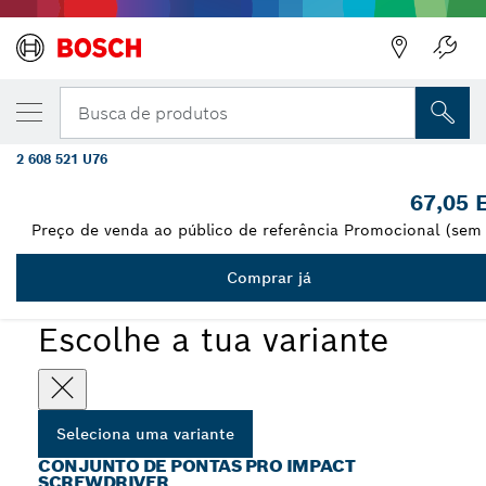
A VARIANTE QUE SELECIONASTE
Conjunto de brocas PRO Impact Screwdrive
Busca de produtos
33 unid.
2 608 521 U76
...
Conjunto de brocas PRO Impact Screwdriver, 33 unid.
67,05 
Preço de venda ao público de referência Promocional (sem 
Comprar já
PRO
Escolhe a tua variante
Seleciona uma variante
CONJUNTO DE PONTAS PRO IMPACT
SCREWDRIVER