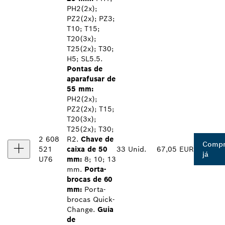
PH2(2x);
PZ2(2x); PZ3;
T10; T15;
T20(3x);
T25(2x); T30;
H5; SL5.5.
Pontas de
aparafusar de
55 mm:
PH2(2x);
PZ2(2x); T15;
T20(3x);
T25(2x); T30;
2 608
R2.
Chave de
Compr
521
caixa de 50
33 Unid.
67,05 EUR
já
U76
mm:
8; 10; 13
mm.
Porta-
brocas de 60
mm:
Porta-
brocas Quick-
Change.
Guia
de