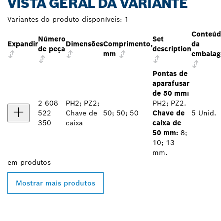
VISTA GERAL DA VARIANTE
Variantes do produto disponíveis:
1
Conteú
Número
Set
Expandir
Dimensões
Comprimento,
da
de peça
description
mm
embala
Pontas de
aparafusar
de 50 mm:
2 608
PH2; PZ2;
PH2; PZ2.
522
Chave de
50; 50; 50
Chave de
5 Unid.
350
caixa
caixa de
50 mm:
8;
10; 13
mm.
em
produtos
Mostrar mais produtos
ENCONTRAR O