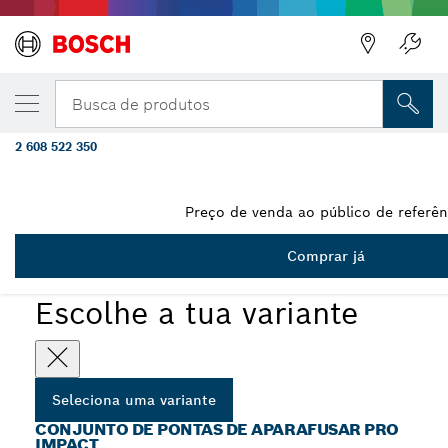
A VARIANTE QUE SELECIONASTE
PRO Impact Set com chaves de caixa e índic
Busca de produtos
PH2x50, PZ2x50, NS8x50, NS10x50, NS13x5
2 608 522 350
Conjunto de brocas PRO Impact Screwdriver com Chaves de
...
caixa e índice Pick and Click
Preço de venda ao público de referên
Comprar já
PRO
Escolhe a tua variante
Seleciona uma variante
CONJUNTO DE PONTAS DE APARAFUSAR PRO
IMPACT