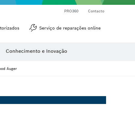
Medidores de ângulos e de inclinações
Medidor de distâncias a laser
PRO360
Contacto
torizados
Serviço de reparações online
Conhecimento e Inovação
ood Auger