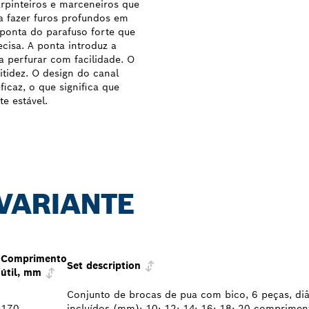
rpinteiros e marceneiros que
a fazer furos profundos em
ponta do parafuso forte que
cisa. A ponta introduz a
a perfurar com facilidade. O
itidez. O design do canal
icaz, o que significa que
e estável.
 VARIANTE
o
Comprimento
Set description
útil, mm
Conjunto de brocas de pua com bico, 6 peças, di
170
incluídos (mm): 10; 12; 14; 16; 18; 20 comprimen