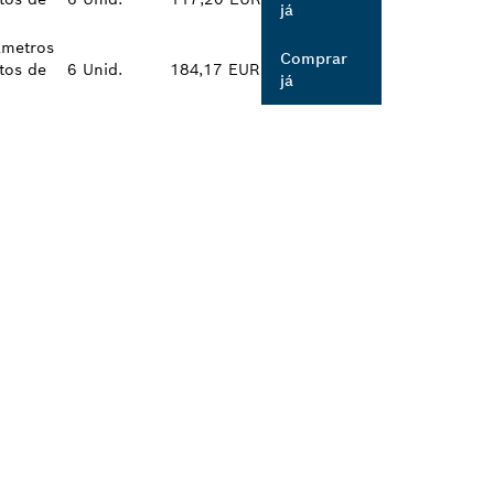
já
âmetros
Comprar
tos de
6 Unid.
184,17 EUR
já