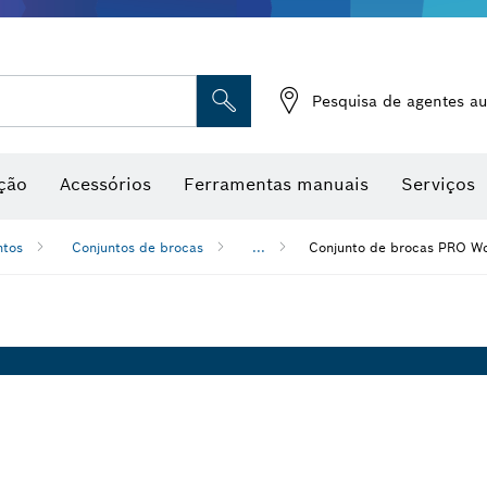
Medidores de humidade
Pesquisa de agentes au
ção
Acessórios
Ferramentas manuais
Serviços
ntos
Conjuntos de brocas
...
Conjunto de brocas PRO W