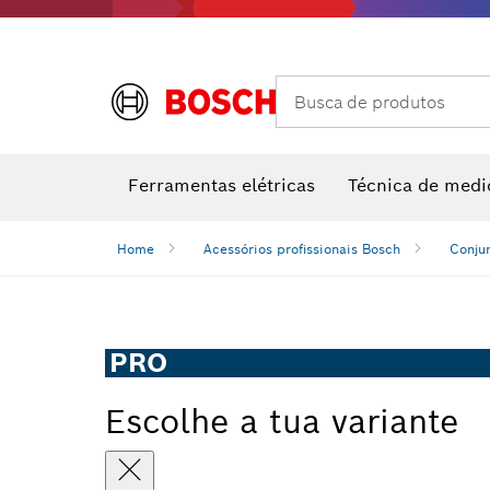
Câmaras térmicas e detetores térmicos
Busca de produtos
Conjuntos combinados VDE
Ferramentas elétricas
Técnica de medi
Home
Acessórios profissionais Bosch
Conju
PRO
Escolhe a tua variante