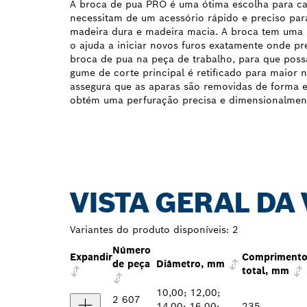
A broca de pua PRO é uma ótima escolha para ca
necessitam de um acessório rápido e preciso par
madeira dura e madeira macia. A broca tem uma 
o ajuda a iniciar novos furos exatamente onde pre
broca de pua na peça de trabalho, para que poss
gume de corte principal é retificado para maior n
assegura que as aparas são removidas de forma ef
obtém uma perfuração precisa e dimensionalment
VISTA GERAL DA
Variantes do produto disponíveis:
2
Número
Expandir
Compriment
de peça
Diâmetro, mm
total, mm
10,00; 12,00;
2 607
14,00; 16,00;
235