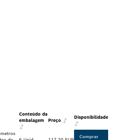
Conteúdo da
Disponibilidade
embalagem
Preço
âmetros
Comprar
tos de
6 Unid.
117,20 EUR