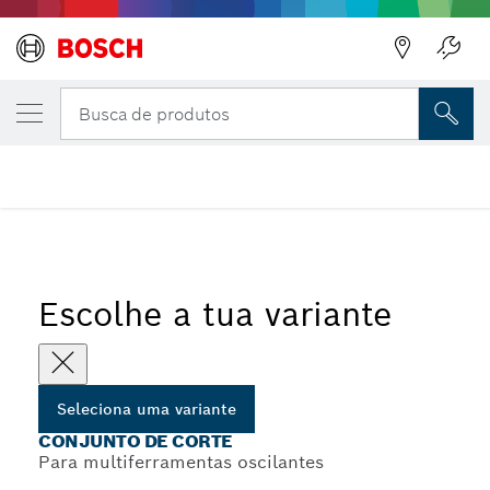
Regressar
A VARIANTE QUE SELECIONASTE
Conjunto de corte
Busca de produtos
Regressar
...
Conjunto de corte, 5 peças
Escolhe a tua variante
Seleciona uma variante
CONJUNTO DE CORTE
Para multiferramentas oscilantes