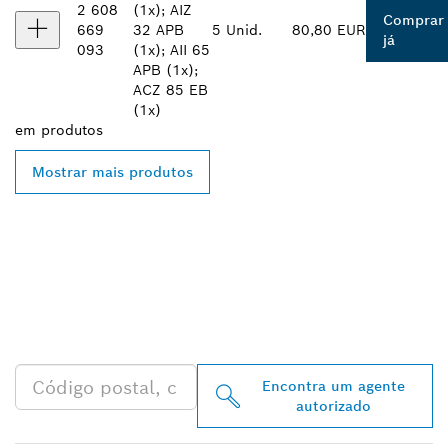
2 608
(1x); AIZ
Comprar
669
32 APB
5 Unid.
80,80 EUR
já
093
(1x); AII 65
APB (1x);
ACZ 85 EB
(1x)
em
produtos
Mostrar mais produtos
ENCONTRAR O
DISTRIBUIDOR BOSCH
PROFESSIONAL MAIS
PRÓXIMO
Encontra um agente
autorizado