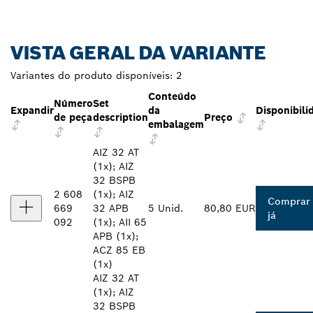
VISTA GERAL DA VARIANTE
Variantes do produto disponíveis:
2
Conteúdo
Número
Set
Expandir
da
Disponibili
de peça
description
Preço
embalagem
AIZ 32 AT
(1x); AIZ
32 BSPB
2 608
(1x); AIZ
Comprar
669
32 APB
5 Unid.
80,80 EUR
já
092
(1x); AII 65
APB (1x);
ACZ 85 EB
(1x)
AIZ 32 AT
(1x); AIZ
32 BSPB