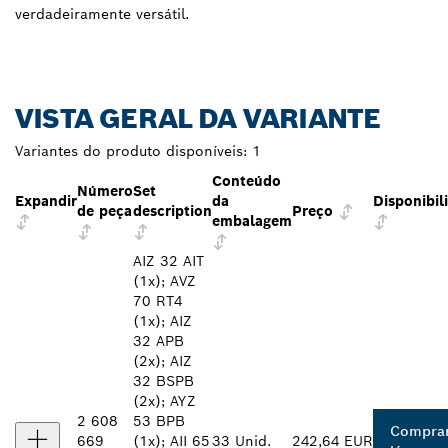
verdadeiramente versátil.
VISTA GERAL DA VARIANTE
Variantes do produto disponíveis:
1
Conteúdo
Número
Set
Expandir
da
Disponibil
de peça
description
Preço
embalagem
AIZ 32 AIT
(1x); AVZ
70 RT4
(1x); AIZ
32 APB
(2x); AIZ
32 BSPB
(2x); AYZ
2 608
53 BPB
Compra
669
(1x); AII 65
33 Unid.
242,64 EUR