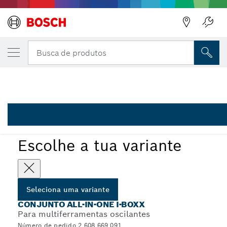
Regressar
A VARIANTE QUE SELECIONASTE
Conjunto All-in-One i-Boxx, 33 peças
Busca de produtos
Regressar
2 608 669 091
...
Conjunto de lâminas All-in-One i-Boxx, 33 unid
Escolhe a tua variante
Seleciona uma variante
CONJUNTO ALL-IN-ONE I-BOXX
Para multiferramentas oscilantes
Número de pedido 2 608 669 091