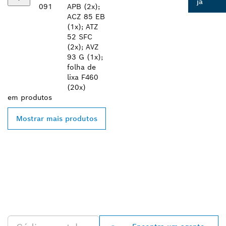
já
091
APB (2x);
ACZ 85 EB
(1x); ATZ
52 SFC
(2x); AVZ
93 G (1x);
folha de
lixa F460
(20x)
em
produtos
Mostrar mais produtos
ENCONTRAR O
DISTRIBUIDOR BOSCH
PROFESSIONAL MAIS
PRÓXIMO