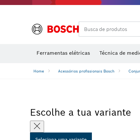
Câmaras térmicas e detetores térmicos
Busca de produtos
Conjuntos combinados VDE
Ferramentas elétricas
Técnica de medi
Home
Acessórios profissionais Bosch
Conju
Escolhe a tua variante
Seleciona uma variante