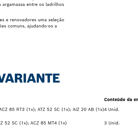
a argamassa entre os ladrilhos
res e renovadores uma seleção
ções comuns, ajudando-os a
 VARIANTE
Conteúdo da e
ACZ 85 RT3 (1x); ATZ 52 SC (1x); AIZ 20 AB (1x)
4 Unid.
TZ 52 SC (1x); ACZ 85 MT4 (1x)
3 Unid.