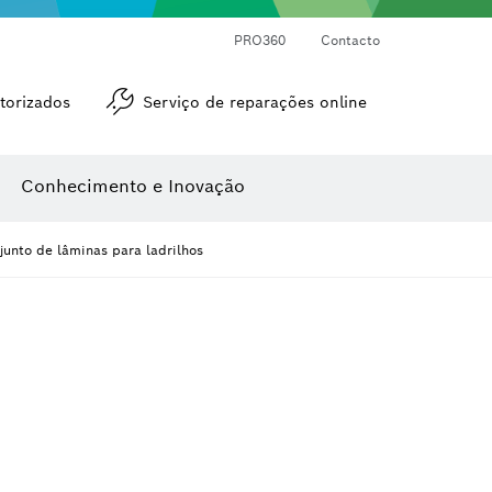
Medidores de ângulos e de inclinações
Medidor de distâncias a laser
PRO360
Contacto
torizados
Serviço de reparações online
Conhecimento e Inovação
junto de lâminas para ladrilhos