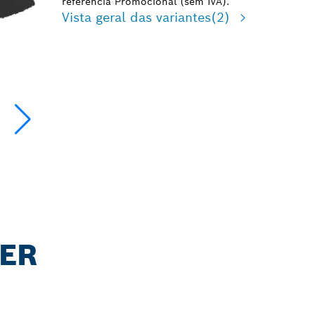
referência Promocional (sem IVA).
Vista geral das variantes
(2)
VER