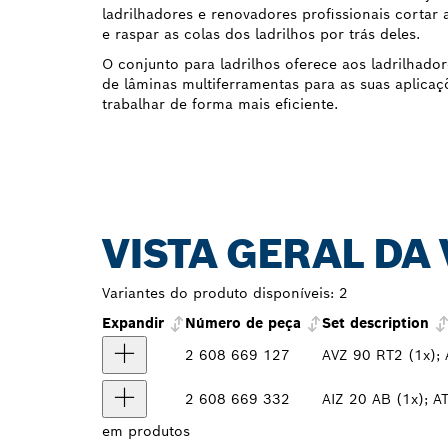
ladrilhadores e renovadores profissionais cortar 
e raspar as colas dos ladrilhos por trás deles.
O conjunto para ladrilhos oferece aos ladrilhado
de lâminas multiferramentas para as suas aplica
trabalhar de forma mais eficiente.
VISTA GERAL DA
Variantes do produto disponíveis:
2
Expandir
Número de peça
Set description
2 608 669 127
AVZ 90 RT2 (1x); 
2 608 669 332
AIZ 20 AB (1x); A
em
produtos