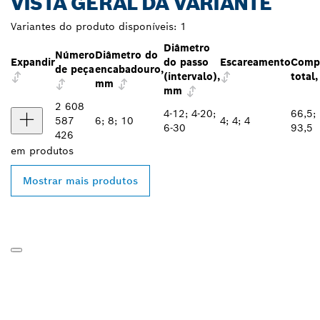
VISTA GERAL DA VARIANTE
Variantes do produto disponíveis:
1
Diâmetro
Número
Diâmetro do
Expandir
do passo
Escareamento
Comp
de peça
encabadouro,
(intervalo),
total
mm
mm
2 608
4-12; 4-20;
66,5; 
587
6; 8; 10
4; 4; 4
6-30
93,5
426
em
produtos
Mostrar mais produtos