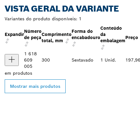
VISTA GERAL DA VARIANTE
Variantes do produto disponíveis:
1
Conteúdo
Número
Forma do
Expandir
Comprimento
da
de peça
encabadouro
Preço
total, mm
embalagem
1 618
609
300
Sextavado
1 Unid.
197,9
005
em
produtos
Mostrar mais produtos
ENCONTRAR O
DISTRIBUIDOR BOSCH
PROFESSIONAL MAIS
PRÓXIMO