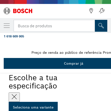
A VARIANTE QUE SELECIONASTE
Instalador de varetas de ligação à terra P
Busca de produtos
300 mm
1 618 609 005
...
Instalador de varetas de ligação à terra PRO Hex 28
Preço de venda ao público de referência Prom
Comprar já
PRO
Escolhe a tua
especificação
Seleciona uma variante