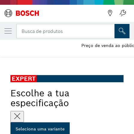
A VARIANTE QUE SELECIONASTE
Lâmina de serra circular EXPERT Wood
Busca de produtos
Lâmina de serra circular com fios EXPERT Wood para serra
Preço de venda ao públic
...
de bancada
EXPERT
Escolhe a tua
especificação
Seleciona uma variante