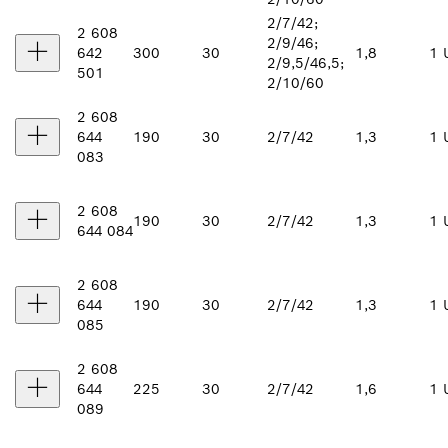
2/7/42;
2 608
2/9/46;
642
300
30
1,8
1 
2/9,5/46,5;
501
2/10/60
2 608
644
190
30
2/7/42
1,3
1 
083
2 608
190
30
2/7/42
1,3
1 
644 084
2 608
644
190
30
2/7/42
1,3
1 
085
2 608
644
225
30
2/7/42
1,6
1 
089