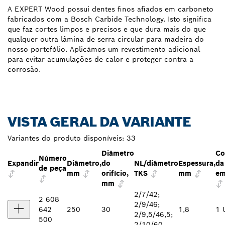
A EXPERT Wood possui dentes finos afiados em carboneto
fabricados com a Bosch Carbide Technology. Isto significa
que faz cortes limpos e precisos e que dura mais do que
qualquer outra lâmina de serra circular para madeira do
nosso portefólio. Aplicámos um revestimento adicional
para evitar acumulações de calor e proteger contra a
corrosão.
VISTA GERAL DA VARIANTE
Variantes do produto disponíveis:
33
Diâmetro
Co
Número
Expandir
Diâmetro,
do
NL/diâmetro
Espessura,
da
de peça
mm
orifício,
TKS
mm
em
mm
2/7/42;
2 608
2/9/46;
642
250
30
1,8
1 
2/9,5/46,5;
500
2/10/60