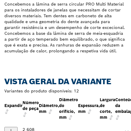
Concebemos a lâmina de serra circular PRO Multi Material
para os instaladores de janelas que necessitam de cortar
diversos materiais. Tem dentes em carboneto de alta
qualidade e uma geometria do dente avançada para
garantir resistência e um desempenho de corte excecional.
Concebemos a base da lâmina de serra de meia-esquadria
a partir de aço temperado bem equilibrado, o que significa
que é exata e precisa. As ranhuras de expansão reduzem a
acumulação de calor, prolongando a respetiva vida útil.
VISTA GERAL DA VARIANTE
Variantes do produto disponíveis:
12
Diâmetro
Largura
Conteú
Número
Expandir
Diâmetro,
do
Espessura,
de
da
de peça
mm
orifício,
mm
corte,
embala
mm
mm
2 608