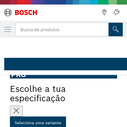
A VARIANTE QUE SELECIONASTE
Lâmina de serra circular PRO Multi Materia
Busca de produtos
2 608 640 446
Lâmina de serra circular com fios PRO Multi Material para
...
serras de meia-esquadria
PRO
Escolhe a tua
especificação
Seleciona uma variante