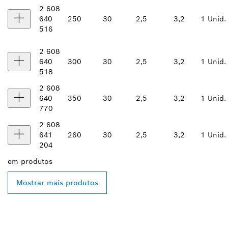
2 608
640
250
30
2,5
3,2
1 Unid.
516
2 608
640
300
30
2,5
3,2
1 Unid.
518
2 608
640
350
30
2,5
3,2
1 Unid.
770
2 608
641
260
30
2,5
3,2
1 Unid.
204
em
produtos
Mostrar mais produtos