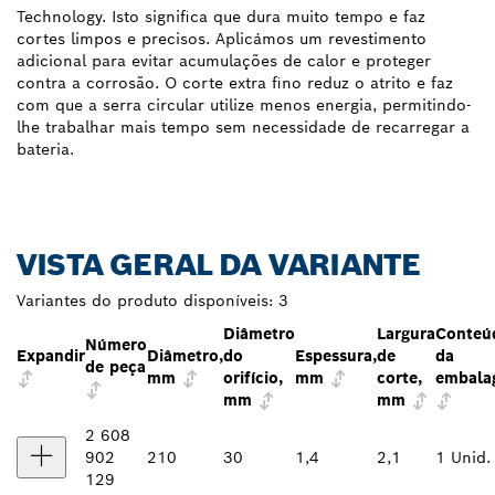
Technology. Isto significa que dura muito tempo e faz
cortes limpos e precisos. Aplicámos um revestimento
adicional para evitar acumulações de calor e proteger
contra a corrosão. O corte extra fino reduz o atrito e faz
com que a serra circular utilize menos energia, permitindo-
lhe trabalhar mais tempo sem necessidade de recarregar a
bateria.
VISTA GERAL DA VARIANTE
Variantes do produto disponíveis:
3
Diâmetro
Largura
Conteú
Número
Expandir
Diâmetro,
do
Espessura,
de
da
de peça
mm
orifício,
mm
corte,
embala
mm
mm
2 608
902
210
30
1,4
2,1
1 Unid.
129