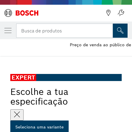
A VARIANTE QUE SELECIONASTE
Lâmina de serra circular EXPERT Laminate
Busca de produtos
Lâmina de serra circular sem fios EXPERT Laminated Panel
Preço de venda ao público de 
...
cordless para serra de bancada circular
EXPERT
Escolhe a tua
especificação
Seleciona uma variante