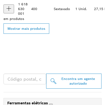
1 618
630
400
Sextavado
1 Unid.
27,15
001
em
produtos
Mostrar mais produtos
ENCONTRAR O
DISTRIBUIDOR BOSCH
PROFESSIONAL MAIS
PRÓXIMO
Encontra um agente
autorizado
Ferramentas elétricas