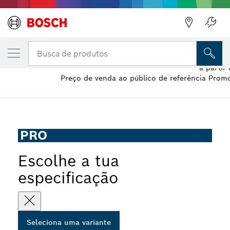
A VARIANTE QUE SELECIONASTE
Ponteiro PRO HEX 19-4C
Busca de produtos
a partir
Preço de venda ao público de referência Promo
...
Ponteiro PRO Hex 19-4C
PRO
Escolhe a tua
especificação
Seleciona uma variante