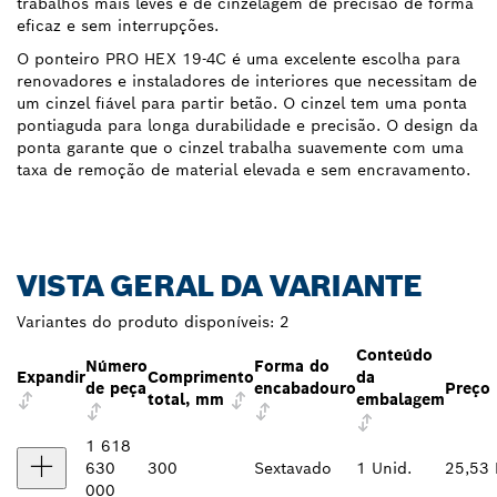
trabalhos mais leves e de cinzelagem de precisão de forma
eficaz e sem interrupções.
O ponteiro PRO HEX 19-4C é uma excelente escolha para
renovadores e instaladores de interiores que necessitam de
um cinzel fiável para partir betão. O cinzel tem uma ponta
pontiaguda para longa durabilidade e precisão. O design da
ponta garante que o cinzel trabalha suavemente com uma
taxa de remoção de material elevada e sem encravamento.
VISTA GERAL DA VARIANTE
Variantes do produto disponíveis:
2
Conteúdo
Número
Forma do
Expandir
Comprimento
da
de peça
encabadouro
Preço
total, mm
embalagem
1 618
630
300
Sextavado
1 Unid.
25,53
000