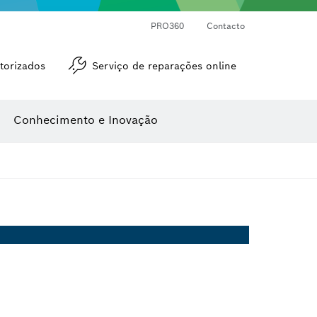
Medidores de ângulos e de inclinações
Medidor de distâncias a laser
PRO360
Contacto
torizados
Serviço de reparações online
Conhecimento e Inovação