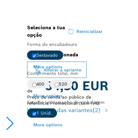
Seleciona a tua
Reinicializar
opção
Forma do encabadouro
Variante selecionada
Sextavado
More options
Alterar a variante
Comprimento total, mm
54,30 EUR
400
520
a partir
de
More options
Preço de venda ao público de
Escolhe um tamanho de embalagem
referência Promocional (sem IVA).
Vista geral das variantes
(2)
1 Unid.
More options