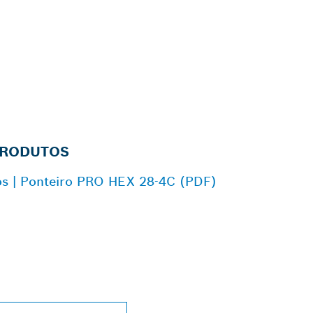
PRODUTOS
os | Ponteiro PRO HEX 28-4C (PDF)
 DISTRIBUIDOR B
L MAIS PRÓXIMO