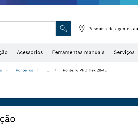
Medidores de humidade
Pesquisa de agentes au
ção
Acessórios
Ferramentas manuais
Serviços
s
Ponteiros
...
Ponteiro PRO Hex 28-4C
ação