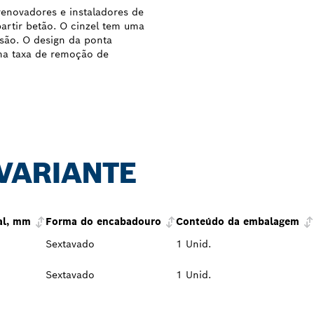
enovadores e instaladores de
partir betão. O cinzel tem uma
isão. O design da ponta
ma taxa de remoção de
 VARIANTE
al, mm
Forma do encabadouro
Conteúdo da embalagem
Sextavado
1 Unid.
Sextavado
1 Unid.