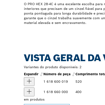
O PRO HEX 28-4C é uma excelente escolha para r
interiores que precisam de um cinzel fiável para 
ponta pontiaguda para longa durabilidade e prec
garante que o cinzel trabalha suavemente com u
material elevada e sem encravamento.
VISTA GERAL DA
Variantes do produto disponíveis:
2
Expandir
Número de peça
Comprimento tot
1 618 600 019
520
1 618 660 000
400
em
produtos