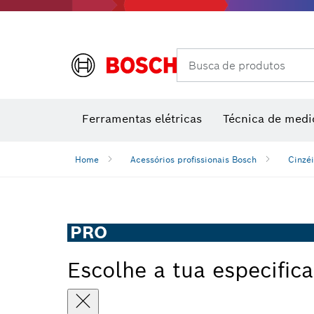
Câmaras térmicas e detetores térmicos
Busca de produtos
Conjuntos combinados VDE
Ferramentas elétricas
Técnica de medi
Home
Acessórios profissionais Bosch
Cinzéi
PRO
Escolhe a tua especific