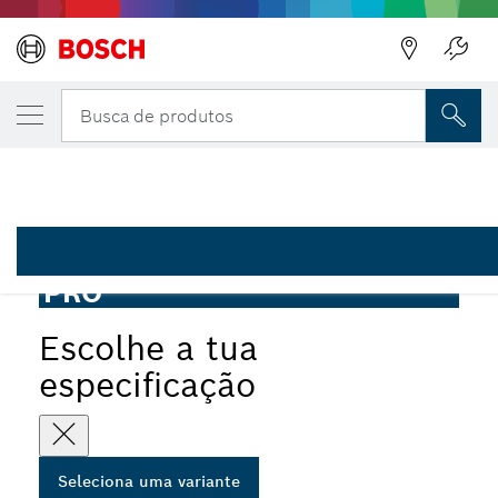
A VARIANTE QUE SELECIONASTE
PRO Multi Material Fibrous and Liquid Sti
Busca de produtos
2 607 990 014
...
PRO Multi Material Fibrous and Liquid Stirrer Basket
PRO
Escolhe a tua
especificação
Seleciona uma variante