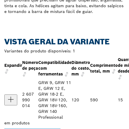
profissionais que precisam de agitar dispersão, argamassa,
tinta e cola. As hélices agitam para baixo, evitando salpicos
e tornando a barra de mistura fácil de guiar.
VISTA GERAL DA VARIANTE
Variantes do produto disponíveis:
1
Quan
Número
Compatibilidade
Diâmetro
Expandir
Comprimento
de mi
de peça
com
do cesto,
total, mm
desde
ferramentas
mm
GRW 9, GRW 11
E, GRW 12 E,
2 607
GRW 18-2 E,
990
GRW 18V-120,
120
590
15
014
GRW 18V-160,
GRW 140
Professional
em
produtos