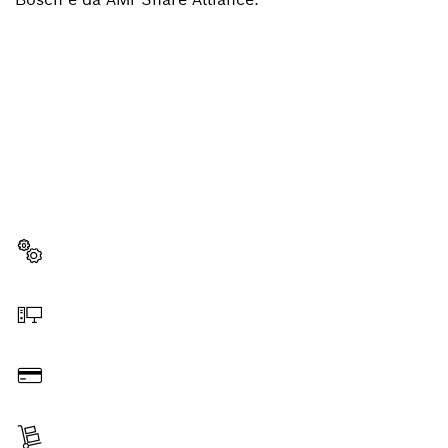
PRECISAS DE UMA PEÇA DE
SUBSTITUIÇÃO?
Aqui encontras de forma rápida e fácil as peças de
substituição adequadas para a tua ferramenta Bosch
profissional.
Selecionar a peça de substituição
Encomendar online
Pagar