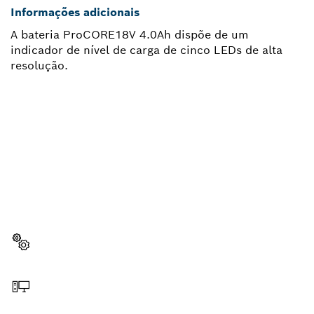
Informações adicionais
A bateria ProCORE18V 4.0Ah dispõe de um
indicador de nível de carga de cinco LEDs de alta
resolução.
PRECISAS DE UMA PEÇA DE
SUBSTITUIÇÃO?
Aqui encontras de forma rápida e fácil as peças de
substituição adequadas para a tua ferramenta Bosch
profissional.
Selecionar a peça de substituição
Encomendar online