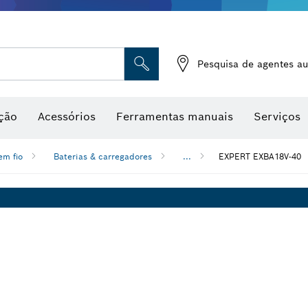
Medidores de humidade
Pesquisa de agentes au
ção
Acessórios
Ferramentas manuais
Serviços
em fio
Baterias & carregadores
...
EXPERT EXBA18V-40