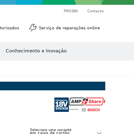
Medidores de ângulos e de inclinações
Medidor de distâncias a laser
PRO360
Contacto
torizados
Serviço de reparações online
Conhecimento e Inovação
Seleciona uma variante