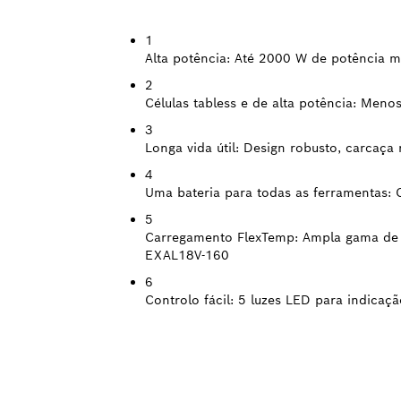
1
Alta potência:
Até 2000 W de potência má
2
Células tabless e de alta potência:
Menos 
3
Longa vida útil:
Design robusto, carcaça 
4
Uma bateria para todas as ferramentas:
5
Carregamento FlexTemp:
Ampla gama de 
EXAL18V-160
6
Controlo fácil:
5 luzes LED para indicaç