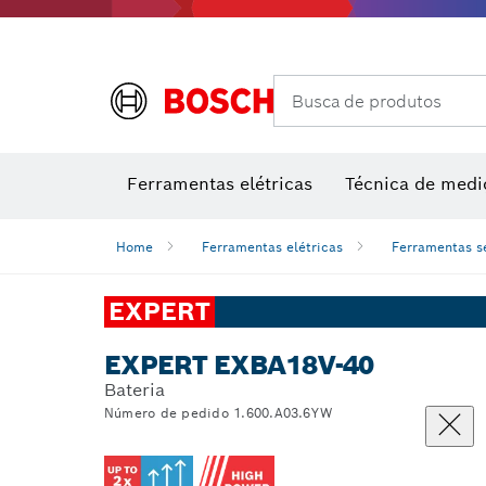
Câmaras térmicas e detetores térmicos
Busca de produtos
Conjuntos combinados VDE
Ferramentas elétricas
Técnica de medi
Home
Ferramentas elétricas
Ferramentas s
EXPERT
EXPERT EXBA18V-40
Bateria
Número de pedido 1.600.A03.6YW