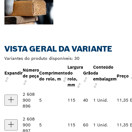
VISTA GERAL DA VARIANTE
Variantes do produto disponíveis:
30
Largura
Conteúdo
Número
Expandir
Comprimento
do
Grão
da
de peça
Preço
do rolo, m
rolo,
embalagem
mm
2 608
900
5
115
40
1 Unid.
11,35 
896
2 608
900
5
115
60
1 Unid.
11,35 
897