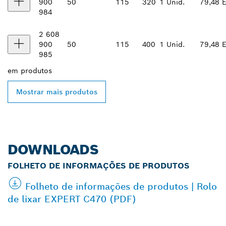
900
50
115
320
1 Unid.
79,48 
984
2 608
900
50
115
400
1 Unid.
79,48 
985
em
produtos
Mostrar mais produtos
DOWNLOADS
FOLHETO DE INFORMAÇÕES DE PRODUTOS
Folheto de informações de produtos | Rolo
de lixar EXPERT C470 (PDF)