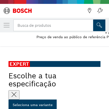
A VARIANTE QUE SELECIONASTE
Rolo de lixar EXPERT C470
Busca de produtos
a 
Preço de venda ao público de referência 
...
Rolo de lixa EXPERT C470 para lixar manual
EXPERT
Escolhe a tua
especificação
Seleciona uma variante