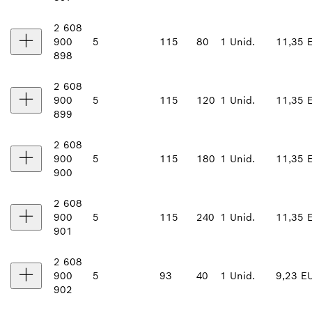
2 608
900
5
115
80
1 Unid.
11,35 
898
2 608
900
5
115
120
1 Unid.
11,35 
899
2 608
900
5
115
180
1 Unid.
11,35 
900
2 608
900
5
115
240
1 Unid.
11,35 
901
2 608
900
5
93
40
1 Unid.
9,23 E
902