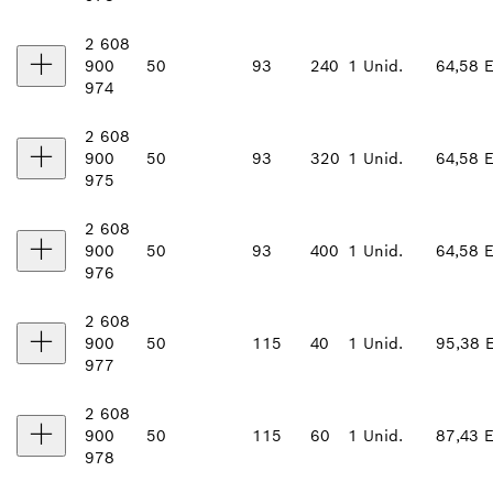
2 608
900
50
93
240
1 Unid.
64,58 
974
2 608
900
50
93
320
1 Unid.
64,58 
975
2 608
900
50
93
400
1 Unid.
64,58 
976
2 608
900
50
115
40
1 Unid.
95,38 
977
2 608
900
50
115
60
1 Unid.
87,43 
978