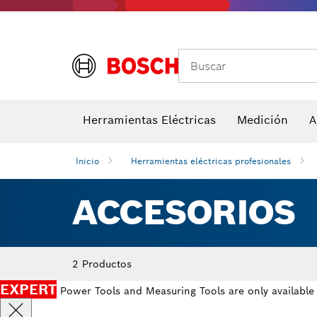
Buscar
Detectores de temperatura y cámaras térmicas
Herramientas Eléctricas
Hojas de sierra y sierras de corona
Medición
Discos de lij
A
Inicio
Herramientas eléctricas profesionales
ACCESORIOS
2 Productos
EXPERT
Power Tools and Measuring Tools are only available