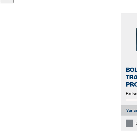
BOL
TR
PRO
Bolso
Varia